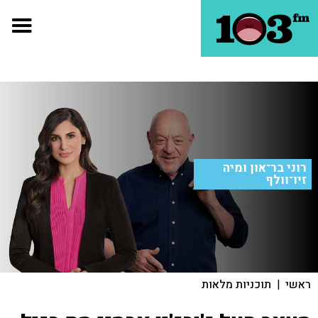
רוני בר־און ומיה
זיו־וולף
ראשי
|
תוכניות מלאות