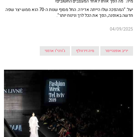
מיה: "מה הפך אותו לאחד המעצבים החשובים?"
יעל: "המהפכה שלו הייתה אדירה. החל מסוף שנות ה-70 הוא ממש יצר שפה
חדשה באופנה, הפך את הכל לרך ונינוח יותר".
04/09/2025
יריב אופנהיימר
מיה זיו־וולף
ג'ורגי'ו ארמני