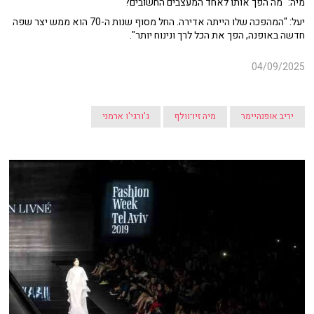
מיה: "מה הפך אותו לאחד המעצבים החשובים?"
יעל: "המהפכה שלו הייתה אדירה. החל מסוף שנות ה-70 הוא ממש יצר שפה
חדשה באופנה, הפך את הכל לרך ונינוח יותר".
04/09/2025
יריב אופנהיימר
מיה זיו־וולף
ג'ורגי'ו ארמני