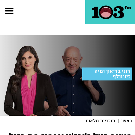
רוני בר־און ומיה
זיו־וולף
ראשי
|
תוכניות מלאות