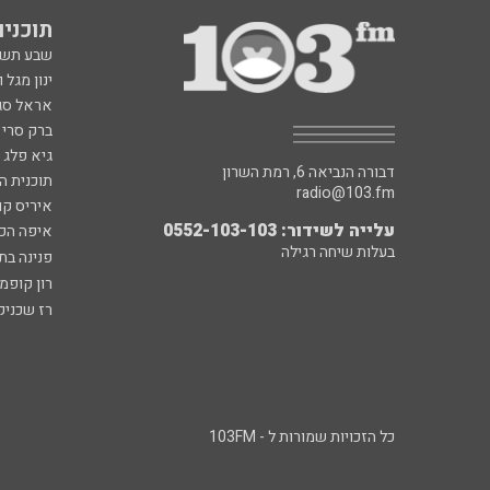
תוכניות fm
שבע תש
ינון מגל 
אראל סג"
ברק סרי 
גיא פלג
דבורה הנביאה 6, רמת השרון
תוכנית ה
radio@103.fm
איריס קו
עלייה לשידור: 0552-103-103
איפה הכ
בעלות שיחה רגילה
פנינה בת
רון קופמ
רז שכניק
כל הזכויות שמורות ל - 103FM