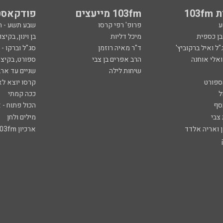
103
103fm מייעצים
פודקאסט
ע
פרופ' רפי קרסו
שבע תשע - 
ובן כספית
מיכל דליות
בן וינון, בקיצו
ל ואיל ברקוביץ'
ד"ר מאיה רוזמן
סג"ל וברקו -
ואלי אוחנה
הרב אפרים בן צבי
ספורט, בקיצו
שיחות לילה
שניים עד ארב
ספורט
קרסו יוצא לא
ל
ככה קמתי
סף
הכול פתוח - א
 צבי
מילים ולחן
ן ואריה אלדד
ארכיון 103fm