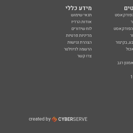
ים
מידע כללי
הפודקאסט
תנאי שימוש
ר
אודות הרדיו
 הפודקאסט
לוח שידורים
ר
מדיניות פרטיות
ע, בקיצור
הצהרת נגישות
כול
הרשמה לניוזלטר
צרו קשר
מנון רגב
created by
CYBER
SERVE