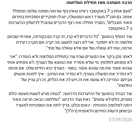
הרבה השתנה מאז תחילת המלחמה.
"פעם אחת ב-7 באוקטובר ראינו שאין גוף שרואה תמונה שלמה ומתכלל
אותה. גם מנכ"ל משרד ראש הממשלה, יש לו תפקידים וסמכויות בחירום
מאוד מוגבלים", הסביר תחילה את רצף הדברים שהוביל לכישלון ההיערכות
ב-7 באוקטובר.
עוד הוסיף בהמשך: "כל הדברים לא קרו, זה קרה גם בקורונה, אמרתי שבזמן
מלחמה זה לא יתפקד. אני לא רוצה לחשוב מה יקרה אם תקרה רעידת
אדמה, שזו לא שאלה של אם אלא שאלה של מתי".
לאחר מכן ביקר את הפערים שהיו עוד בתחילת המלחמה ולא הוסדרו: "אני
לא מופתע לחלוטין. מי שלא מסדיר את הנושא של העורף, לא מפתיע אותי
שהוא אומר את מה שהוא אומר. בסוף - העורף הוא החיים שלנו. אם אנחנו
לא נסדיר את הפעולה בעורף, לא נסדיר את המיגון - איך לפנות אנשים
מביתם. המדינה לא עושה את זה ויש לה את הכלים, זה רק עניין של
החלטות".
עוד הבהיר בהמשך על ההיערכות הדרושה: "כשזה מגיע לשעת מעשה כולם
נמוגים, כולם לא עושים". זאת ועוד הדגיש: "המלחמה הבאה תראה מאוד
דומה למלחמה הנוכחית - כאוס ובלגן. צריך לתת את הסמכויות למשרד
הביטחון ורשות החירום הלאומית (רח"ל)".
07/09/2025