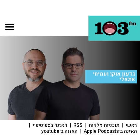
גדעון אוקו ועמיחי
אתאלי
ראשי
|
תוכניות מלאות
|
RSS
|
האזנה בספוטיפיי
|
האזנה ב־Apple Podcasts
|
האזנה ב־youtube