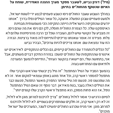
(מיל') דורון גביש, לשעבר מפקד מערך ההגנה האווירית, שוחח על
האיום שנשקף מהחות'ים בתימן.
במהלך השבוע שעבר החות'ים ניסו כשבע פעמים לבצע ירי לשטח ישראל,
ולמעט פעמיים שבהן הופעלה אזעקה, כל שאר הטילים נפלו בדרך. "אנחנו
יודעים שהתקיפה הישראלית הייתה התקיפה הכי משמעותית מבחינת
האימפקט שלה. כל הצמרת החות'ית חוסלה, לכן הם ניסו את מה שהם ניסו.
זה מצביע על הקושי שיש להם, העובדה שכל כך הרבה מהניסיונות שלהם לא
צלחו. מצידנו זה אומר שאנחנו צריכים להתייחס לזה מאוד ברצינות. הגזרה
הזו עוד נמצאת שם. אנחנו צריכים להיות ערוכים", הבהיר גביש.
"כל הכלים להתמודד עם החות'ים קיימים, גם הכלים ההתקפיים. לאיראנים יש
אינטרס שההתקפות של החות'ים ימשכו. במזרח התיכון דברים משתנים, אבל
אני, בתחושה שלי, הם יישארו בהקשר העזתי", התייחס להמשך המערכה
ולתיאום עם המתרחש בעזה.
בהמשך הסביר על הטיל המתפצל: "זה טיל בין יבשתי שהראש הקרבי שלו
מתפצל למספר ראשי קרב, וכל אחד מונע באופן עצמאי למקום אחר. זה לא
מה שפגשנו פה. פגשנו פה טיל שיותר התפרק מאשר התפצל, פגשנו כבר
את הטילים האלה בעבר, בטח מאיראן. דבר נוסף זה שאם הטיל המתפצל
נופל, אז הוא פחות מסוכן, הוא מתפצל וראשי הקרב שלו קטנים יותר".
לסיום הדגיש כי אסור לזלזל בחות'ים: "צריך להיכנס למרחב מוגן ולא לזלזל,
זה לא רק ראשי קרב, זה חלקים שמתפרקים בשמיים. לא לזלזל ולהיכנס
למרחב מוגן. אני מניח שכרגע החות'ים ימשיכו לשגר, המערכים של ישראל
מוכנים".