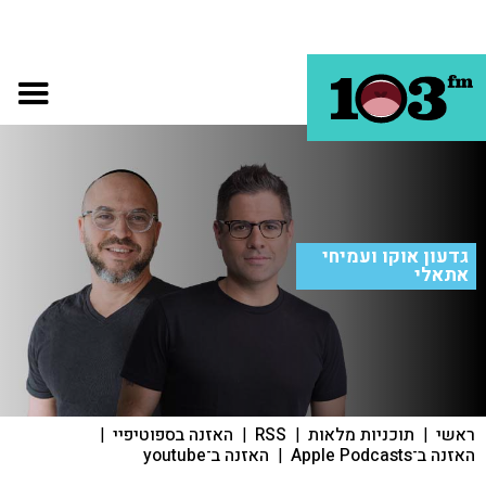
גדעון אוקו ועמיחי
אתאלי
ראשי
|
תוכניות מלאות
|
RSS
|
האזנה בספוטיפיי
|
האזנה ב־Apple Podcasts
|
האזנה ב־youtube