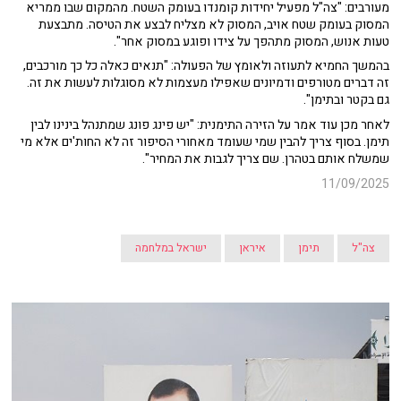
מעורבים: "צה"ל מפעיל יחידות קומנדו בעומק השטח. מהמקום שבו ממריא
המסוק בעומק שטח אויב, המסוק לא מצליח לבצע את הטיסה. מתבצעת
טעות אנוש, המסוק מתהפך על צידו ופוגע במסוק אחר".
בהמשך החמיא לתעוזה ולאומץ של הפעולה: "תנאים כאלה כל כך מורכבים,
זה דברים מטורפים ודמיונים שאפילו מעצמות לא מסוגלות לעשות את זה.
גם בקטר ובתימן".
לאחר מכן עוד אמר על הזירה התימנית: "יש פינג פונג שמתנהל בינינו לבין
תימן. בסוף צריך להבין שמי שעומד מאחורי הסיפור זה לא החות'ים אלא מי
שמשלח אותם בטהרן. שם צריך לגבות את המחיר".
11/09/2025
צה"ל
תימן
איראן
ישראל במלחמה