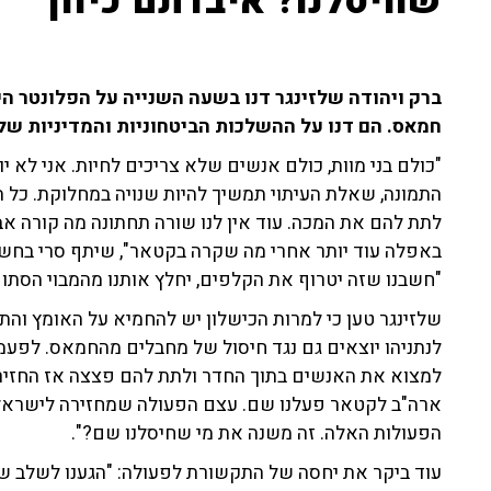
שחיסלנו? איבדתם כיוון"
ברק ויהודה שלזינגר דנו בשעה השנייה על הפלונטר ה
חמאס. הם דנו על ההשלכות הביטחוניות והמדיניות של 
"כולם בני מוות, כולם אנשים שלא צריכים לחיות. אני לא יוד
התמונה, שאלת העיתוי תמשיך להיות שנויה במחלוקת. כל 
לתת להם את המכה. עוד אין לנו שורה תחתונה מה קורה א
באפלה עוד יותר אחרי מה שקרה בקטאר", שיתף סרי בחש
"חשבנו שזה יטרוף את הקלפים, יחלץ אותנו מהמבוי הסתום,
שלזינגר טען כי למרות הכישלון יש להחמיא על האומץ וה
לנתניהו יוצאים גם נגד חיסול של מחבלים מהחמאס. לפעמי
למצוא את האנשים בתוך החדר ולתת להם פצצה אז החזירו
ארה"ב לקטאר פעלנו שם. עצם הפעולה שמחזירה לישראל א
הפעולות האלה. זה משנה את מי שחיסלנו שם?".
עוד ביקר את יחסה של התקשורת לפעולה: "הגענו לשלב 