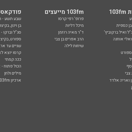
103
103fm מייעצים
פודקאסט
ע
פרופ' רפי קרסו
שבע תשע - 
ובן כספית
מיכל דליות
בן וינון, בקיצו
ל ואיל ברקוביץ'
ד"ר מאיה רוזמן
סג"ל וברקו -
ואלי אוחנה
הרב אפרים בן צבי
ספורט, בקיצו
שיחות לילה
שניים עד ארב
ספורט
קרסו יוצא לא
ל
ככה קמתי
סף
הכול פתוח - א
 צבי
מילים ולחן
ן ואריה אלדד
ארכיון 103fm