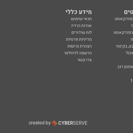
ים
מידע כללי
הפודקאסט
תנאי שימוש
ר
אודות הרדיו
 הפודקאסט
לוח שידורים
ר
מדיניות פרטיות
ע, בקיצור
הצהרת נגישות
כול
הרשמה לניוזלטר
צרו קשר
מנון רגב
created by
CYBER
SERVE