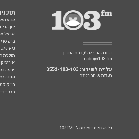
תוכניות fm
שבע תש
ינון מגל 
אראל סג"
ברק סרי 
גיא פלג
דבורה הנביאה 6, רמת השרון
תוכנית ה
radio@103.fm
איריס קו
עלייה לשידור: 0552-103-103
איפה הכ
בעלות שיחה רגילה
פנינה בת
רון קופמ
רז שכניק
כל הזכויות שמורות ל - 103FM