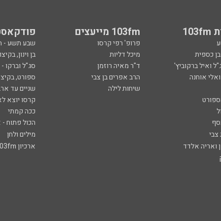
103
103fm מייעצים
פודקאסט
ע
פרופ' רפי קרסו
שבע תשע - 
ובן כספית
מיכל דליות
בן וינון, בקיצו
ל ואיל ברקוביץ'
ד"ר מאיה רוזמן
סג"ל וברקו -
ואלי אוחנה
הרב אפרים בן צבי
ספורט, בקיצו
שיחות לילה
שניים עד ארב
ספורט
קרסו יוצא לא
ל
ככה קמתי
סף
הכול פתוח - א
 צבי
מילים ולחן
ן ואריה אלדד
ארכיון 103fm