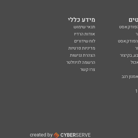
ים
מידע כללי
הפודקאסט
תנאי שימוש
ר
אודות הרדיו
 הפודקאסט
לוח שידורים
ר
מדיניות פרטיות
ע, בקיצור
הצהרת נגישות
כול
הרשמה לניוזלטר
צרו קשר
מנון רגב
created by
CYBER
SERVE