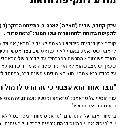
מודע לתקיפה הזאת"
עידן קוולר, שליח ('וואלה') לארה"ב, התייחס הבוקר (ד
לתקיפה בדוחה ולהתנערות שלו ממנה: "נראה טרוד".
קוולר ציין כי קיים סיכוי שטראמפ לא ידע: "תראי, אנשי
להאמין שטראמפ באמת לא ידע, ואני שם בצד אפשרות שיש 
מאוד פשוטות - מהרשת החברתית עד לדיבור של טראמפ עם 
שכאן יש מצב שהוא לא היה מודע לו. הוא מודה שהוא לא י
על כבודו הוא אמר שהוא לא מופתע משום דבר, במיוחד לא 
"מצד אחד הוא עצבני כי זה הרס לו מול 
עוד הוסיף על טראמפ: "טראמפ ואנשיו זועמים, זה תפס א
שאנחנו רואים עכשיו".
בהמשך אמר על החטופים: "טראמפ משדר מסר כפול לאורך 
של 'חיסול אנשי חמאס כי הם גורמים לסבל של העזתים'. 