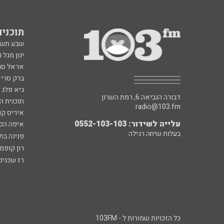
תוכניות fm
שבע תש
ינון מגל 
אראל סג"
ברק סרי 
גיא פלג
דבורה הנביאה 6, רמת השרון
תוכנית ה
radio@103.fm
איריס קו
עלייה לשידור: 0552-103-103
איפה הכ
בעלות שיחה רגילה
פנינה בת
רון קופמ
רז שכניק
כל הזכויות שמורות ל - 103FM