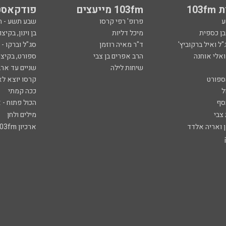
103
103fm מייעצים
פודקאסט
ע
פרופ' רפי קרסו
שבע תשע - 
ובן כספית
מיכל דליות
בן וינון, בקיצו
ל ואיל ברקוביץ'
ד"ר מאיה רוזמן
סג"ל וברקו -
ואלי אוחנה
הרב אפרים בן צבי
ספורט, בקיצו
שיחות לילה
שניים עד ארב
ספורט
קרסו יוצא לא
ל
ככה קמתי
סף
הכול פתוח - א
 צבי
מילים ולחן
ן ואריה אלדד
ארכיון 103fm