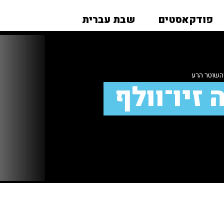
פודקאסטים
שבת עברית
השוטר הרע
 זיו־וולף