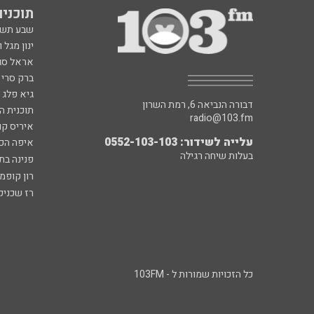
תוכניות fm
שבע תש
ינון מגל 
אראל סג"
ברק סרי 
גיא פלג
דבורה הנביאה 6, רמת השרון
תוכנית ה
radio@103.fm
איריס קו
עלייה לשידור: 0552-103-103
איפה הכ
בעלות שיחה רגילה
פנינה בת
רון קופמ
רז שכניק
כל הזכויות שמורות ל - 103FM