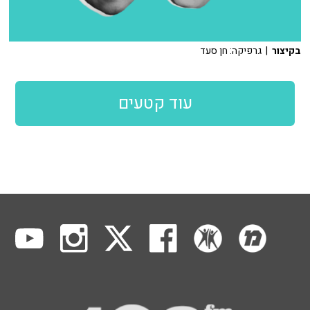
בקיצור
| גרפיקה: חן סעד
עוד קטעים