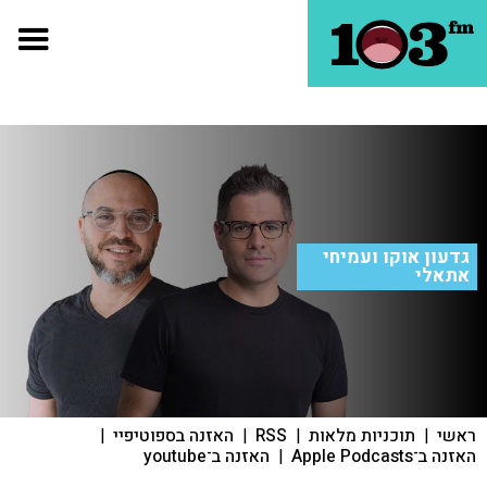
גדעון אוקו ועמיחי
אתאלי
ראשי
|
תוכניות מלאות
|
RSS
|
האזנה בספוטיפיי
|
האזנה ב־Apple Podcasts
|
האזנה ב־youtube