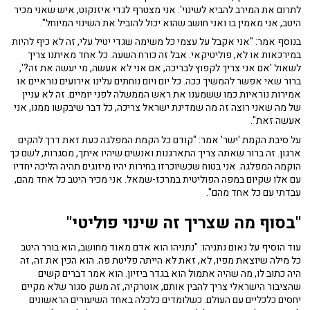
לתרום את המירב להביא לשינוי'. אני מצטרף לגדי איזנקוט, איש שאני מכיר
היטב, אני מאמין בו ואני חושב שהוא יכול להוביל את השינוי המיוחל".
בנוסף אמר: "אני אקבל על עצמי כל משימה שגדי יטיל עלי, זה לא כיף להיות
במירכאות או לא, פוליטיקאי. אבל זה כורח השעה. כל אחד מאיתנו צריך
לשאול 'אם אני צריך לקפוץ לבריכה, אם אני לא אעשה, מי יעשה את זה?',
ברור שאי אפשר להמשיך ככה. כל יום ויום נוחתים עלינו אירועים נוראיים או
אמירות נוראיות כמו ששמענו את ראש הממשלה לפני יומיים. זה לא עניין
של מה שאני רוצה זה מה שמדינת ישראל צריכה, כל דבר שיבקשו ממנו, אני
אעשה זאת".
על סיבת הקמת 'ישר' אמר: "קודם כל הקמת המפלגה כעת זאת דרך להקים
ארגון. זה ברור שאתה צריך התארגנות ואנשים שיהיו איתך, מסגרות, לשם כך
הוקמה המפלגה. אני בטוח שכשיוכרזו בחירות יהיו מיזוגים תהיה הליכה יחדיו
עם אלו שקיום במפה הפוליטית במרכז-שמאל. אני מכיר היטב כל אחד מהם,
עבדתי עם כל אחד מהם".
"בסוף מה שצריך זה שינוי פוליטי"
עוד הוסיף על נאום נתניהו: "נתניהו הוא אדם מאוד מחושב, הוא בורר היטב
כל מילה שיוצאת מפיו, לא, זאת לא הייתה פליטת פה. הוא הכין את זה, זה
היה כתוב לו, מה שהיה אתמול הוא בגדר ביזיון. הוא אמר דברים קשים
שהציבור הישראלי צריך להבין אותם, אוטרקיה, זה משק סגור שלא מקיים
יחסים כלכליים עם העולם. כשלומדים כלכלה באחד השיעורים הראשונים