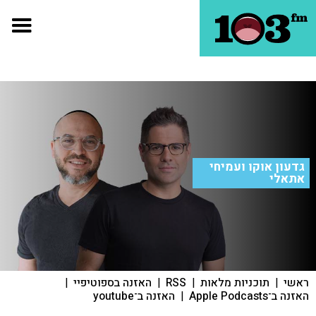
גדעון אוקו ועמיחי
אתאלי
ראשי
|
תוכניות מלאות
|
RSS
|
האזנה בספוטיפיי
|
האזנה ב־Apple Podcasts
|
האזנה ב־youtube