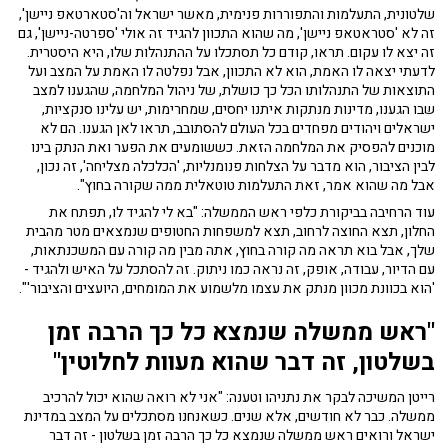
שלטונית, התעלמות והתפוררות פנימית, מאשר ישראל וה'סטארטאפ ניישן',
זה לא 'סטראטאפ ניישן', מה שהוא התכוון להגיד זה אולי 'ספרטה-ניישן', גם
זה יצא לו עקום. תראו, קודם כל תסתכלו על ההתנהלות שלו, היא היסטרית.
לדעתי יצאה לו האמת, הוא לא התכוון, אבל נפלטה לו האמת על המצב ועל
התוצאות של התנהלותו הכל כך כושלת, של ניהול המלחמה, שהגענו למצב
שבו הגענו, מדינות מנתקות איתנו יחסים, שמחרימות, יש עלינו סנקציות,
ישראלים ויהודים מפחדים בכל העולם להסתובב, תראו לאן הגענו. הם לא
מוכנים להפסיק את המלחמה הזאת. כששומעים את הפער ואת הנתק בינו
לבין הציבור, הוא מדבר על הצלחות פנומנליות, 'הכלכלה מצליחה', זה נכון,
אבל מה שהוא אמר, זאת התעלמות טוטאלית ממה שקורה בחוץ".
עוד הרחיבה בביקורת כלפי ראש הממשלה: "בא לי להגיד לו, תפתח את
החלון, תצא החוצה לרחוב, תצא למשפחות החטופים שנמצאים מטר מהבית
שלך, אבל בוא תראה מה קורה בחוץ, אתה מבין מה קורה עם המשכנתאות,
עם הדיור, עבודה, אופק, זה נראה כמו ניתוק. זה להסתכל על האיש ולהגיד -
'הוא בכוונת מכוון מנתק את עצמו מלשמוע את המומחים, היועצים והציבור'".
"ראש ממשלה שנמצא כל כך הרבה זמן
בשלטון, זה דבר שהוא מעוות לחלוטין"
רייטן המשיכה לבקר את נתניהו וטענה: "אני לא רואה שהוא יכול להרכיב
ממשלה. כבר לא חודשים, אלא שנים. כשאנחנו מסתכלים על המצב במדינת
ישראל ורואים ראש ממשלה שנמצא כל כך הרבה זמן בשלטון - זה דבר