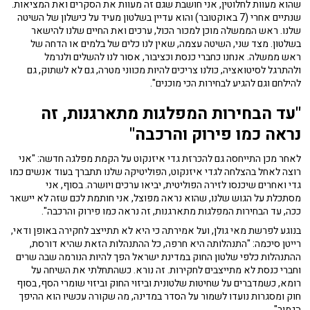
שהוא מעוות לחלוטין, אני חושבת שגם זה מעוות את הסקרים ואת המציאות.
שנתיים אחרי (7 באוקטובר) והוא עדיין בשלטון מעיד על כישלון של השיטה
שלנו. ראש הממשלה מוכן למכור הכול, ערכים ואת החיים שלנו להישאר
בשלטון. מצד שני, השיטה עצמה, שאין לנו כלים של בלמים או הדחה של
ראש ממשלה. אנחנו כחברי כנסת וכציבור, אסור לנו להשלים ולנרמל
ולהתרגל לסיטואציה, כולנו צריכים להיות מכווני מטרה, גם לא לשתוק, גם
להילחם וגם להגיע לבחירות הכי מוכנים".
"עד הבחירות המפלגות מתארגנות, זה
נראה כמו פירוק והרכבה"
לאחר מכן התייחסה גם להכרזת גדי איזנקוט על הקמת מפלגה חדשה: "אני
רוצה לאחל בהצלחה לגדי איזנקוט, הפוליטיקה שלנו תתברך בעוד אנשים כמו
גדי ואחרים שיכנסו לזירה הפוליטית, יביאו ערכים ויושרה. בסוף, אני
מסתכלת על הגוש שלנו, שהוא נראה מפוצל, אני חותמת לכם שזה לא יישאר
ככה, עד הבחירות המפלגות מתארגנות, זה נראה כמו פירוק והרכבה".
בנוגע לפרשת מאי גולן, ועל אמירתה כי היא לא תתייצב לחקירה באופן ודאי,
רייטן סיכמה: "התנהלותה היא חרפה, כל ההתנהלות הזאת שהיא דורסת,
ההתנהלות כלפי שלטון החוק במדינת ישראל הפך להיות הנורמה שבה שרים
וחברי כנסת לא מתייצבים לחקירות. זה נורא. כשהתחלתי את השיחה על
רומא, כשמדברים על שחיטות שלטונית וביזוי החוק וביזוי שומרי הסף, בסוף
חוק ומסגרות נועדו לשמור על הסדר במדינה, מה שקורה עכשיו הוא ההיפך
הגמור".