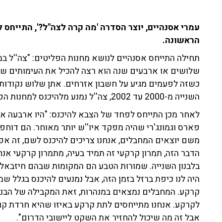
עמרי אסנהיים, יוצר הסדרה 'מה קרה לצה"ל?', התייחס 
הראשונה.
תחילה התייחס אסנהיים לנושא מחנות הפליטים: "צה''ל במ
שלושים או ארבעים שנה הוא רצה להכיל את העימותים שלו
כשזה לפעמים מגיע על חשבון אזרחים. אתן שלוש נקודות 
השנייה מ-2000 עד 2002, צה''ל נמנע מלהיכנס למחנות הפליטים, למרות שנרצחים פה מאות ישראלים".
לאחר מכן התייחס לפחד של הצבא להיכנס: "היו ארבעה אסים,
פארס וגמונג'רי שהיה מפקד איו''ש יותר מאוחר. הם דוחפ
משם יוצאים המחבלים, אנחנו צריכים להיכנס לשם, זה אפ
הדבר הזה, תמרון קרקעי זה תמיד בעיה, מתמרון קרקעי אנח
בלבנון השנייה. שמורות הטבע הם המקומות שבהם חיזבאללה 
היה לנו כיפת ברזל בזמן הזה, אבל נמנעים להיכנס בגלל שמ
קרקע. המחבלים נמצאים במנהרות, זאת המקבילה של הבני
לקרקע. אנחנו מתייחסים לתת קרקע באיזו שהיא חרדת קודש
אבל זה מה שיכול להחזיר את השקט ליישובי הדרום".