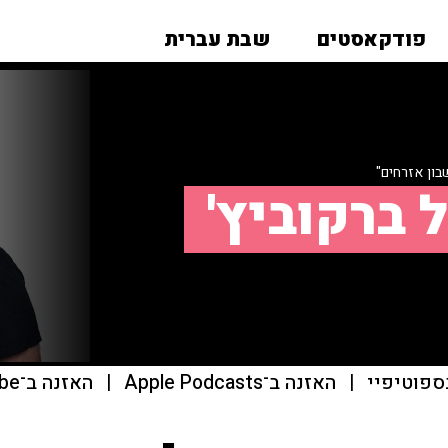
פודקאסטים
שבת עברית
בון אזרחים"
 ברקוביץ'
ספוטיפיי
|
האזנה ב־Apple Podcasts
|
האזנה ב־youtube