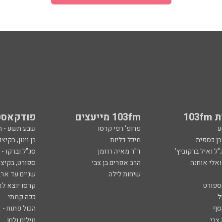
103
103fm מייעצים
פודקאסט
ע
פרופ' רפי קרסו
שבע תשע - 
ובן כספית
מיכל דליות
בן וינון, בקיצו
ל ואיל ברקוביץ'
ד"ר מאיה רוזמן
סג"ל וברקו -
ואלי אוחנה
הרב אפרים בן צבי
ספורט, בקיצו
שיחות לילה
שניים עד ארב
ספורט
קרסו יוצא לא
ל
ככה קמתי
סף
הכול פתוח - א
 צבי
מילים ולחן