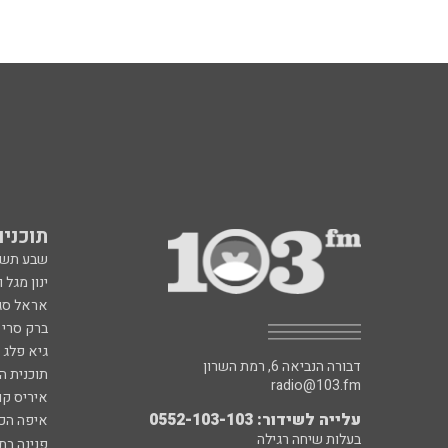
תוכניות fm
שבע תש
ינון מגל 
אראל סג"
ברק סרי 
גיא פלג
דבורה הנביאה 6, רמת השרון
תוכנית ה
radio@103.fm
איריס קו
עלייה לשידור: 0552-103-103
איפה הכ
בעלות שיחה רגילה
פנינה בת