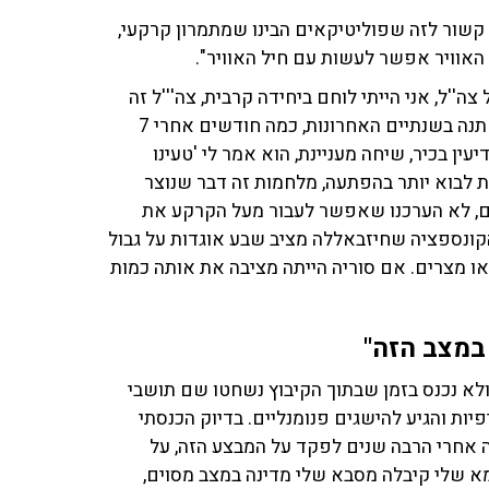
קשור לזה שפוליטיקאים הבינו שמתמרון קרקעי,
אוויר אפשר לעשות עם חיל האוויר".
ה''ל, אני הייתי לוחם ביחידה קרבית, צה'''ל זה
חלק ממני. לא הבנתי איך הדבר הזה קורה. נתניהו מאוד השתנה בשנתיים האחרונות, כמה חודשים אחרי 7
ין בכיר, שיחה מעניינת, הוא אמר לי 'טעינו
 לבוא יותר בהפתעה, מלחמות זה דבר שנוצר
ם, לא הערכנו שאפשר לעבור מעל הקרקע את
קונספציה שחיזבאללה מציב שבע אוגדות על גבול
ה או מצרים. אם סוריה הייתה מציבה את אותה כמות
במצב הזה"
לא נכנס בזמן שבתוך הקיבוץ נשחטו שם תושבי
יות והגיע להישגים פנומנליים. בדיוק הכנסתי
זה אחרי הרבה שנים לפקד על המבצע הזה, על
מא שלי קיבלה מסבא שלי מדינה במצב מסוים,