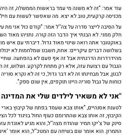
עוד אמר: "זה לא משנה מי עמד בראשות הממשלה, זה היה 
מכניסה קרקעית, טוב לא יצא. מה שאפשר לעשות עם חיל ה
על הסיבה לייצר סדרה על צה''ל אמר: "קודם כול אני מת על צ
באוקטובר אתה רואה שינוי מאוד גדול. דיברתי עם איש מודיע
בשלושה דברים עיקריים: אחת, חשבנו שמלחמות לא יכולות
מהידרדרות הדרגתית אבל זה אף פעם לא בהפתעה. שתיי
הגבול עם רצועת עזה, אלא רק מתחת לקרקע. ושלוש, זה ה
לבנון, אבל מבחינתו זה לא דבר גדול, כי זה לא נקרא סורי
כוחות על גבול סוריה היינו תוקפים, אין שום ספק".
"אני לא משאיר לילדים שלי את המדינה 
לטענת אסנהיים, "אותו צבא שעמד בפתח של קיבוץ בארי ו
הקיבוץ, זה אותו צבא שהתרומם כעוף החול בניגוד לכל הציפ
סינק של צ'יקו תמיר שהודח מצה''ל, והוא מגיע לאוגדת ע
התמרון. הוא אומר שם בשיחה עם המטכ''ל, הוא אומר 'אי