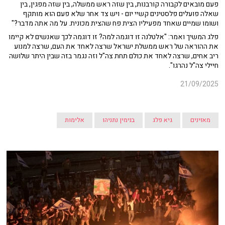
פעם מובאים לקבורה קורבנות, בין שזה ראש ממשלה, בין שזה מפגין, בין
שאלה פועלים פלסטינים קשיי יום - ויש צד אחר שלא פעם הוא מותקף
ושומו שמיים שאחד מפעיליו הצית פח שהצית מכונית. על מה אתה מדבר?"
פלג המשיך ואמר: "אלטלנה זו דוגמה למה? זו דוגמה לכך שאנשים לא קיימו
את ההוראה של ראש ממשלת ישראל שרצה לאחד את העם, שרצה למנוע
ריב אחים, שרצה לאחד את כולם תחת צה"ל וזה נגמר בזה שבין היתר שלושה
חיילי צה"ל נהרגו".
21/09/2025
מאזינים
גיא פלג
בנימין נתניהו
אלימות