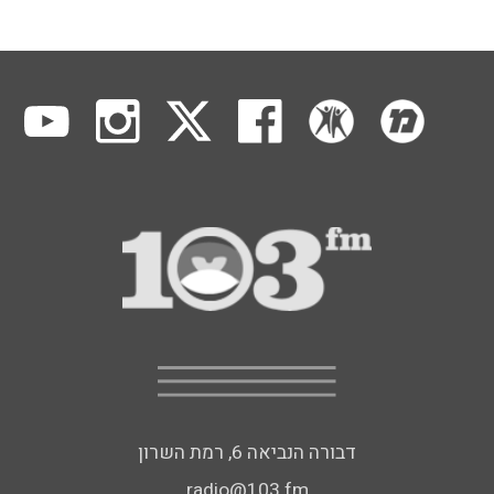
דבורה הנביאה 6, רמת השרון
radio@103.fm