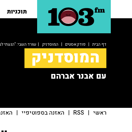
תוכניות
דף הבית
|
פודקאסטים
|
המוסדניק
| שורד השבי: "הגעתי ל
המוסדניק
עם אבנר אברהם
ראשי
|
RSS
|
האזנה בספוטיפיי
|
האזנה ב־casts