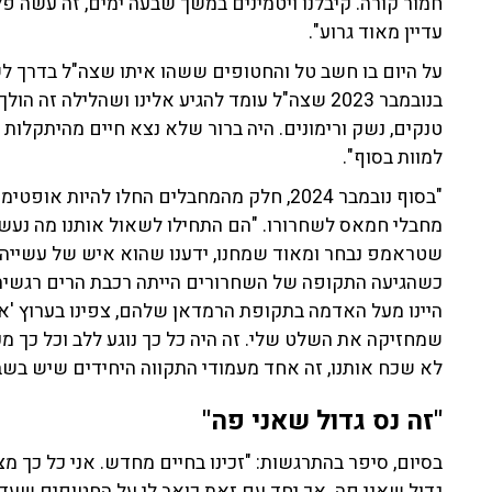
חמור קורה. קיבלנו ויטמינים במשך שבעה ימים, זה עשה פל
עדיין מאוד גרוע".
על היום בו חשב טל והחטופים ששהו איתו שצה"ל בדרך לש
בנובמבר 2023 שצה"ל עומד להגיע אלינו ושהלילה ז
טנקים, נשק ורימונים. היה ברור שלא נצא חיים מהיתקלות כ
למוות בסוף".
"בסוף נובמבר 2024, חלק מהמחבלים החלו להי
מחבלי חמאס לשחרורו. "הם התחילו לשאול אותנו מה נעשה
שטראמפ נבחר ומאוד שמחנו, ידענו שהוא איש של עשייה ו
היינו מעל האדמה בתקופת הרמדאן שלהם, צפינו בערוץ 'א
שמחזיקה את השלט שלי. זה היה כל כך נוגע ללב וכל כך מע
לא שכח אותנו, זה אחד מעמודי התקווה היחידים שיש בשבי
"זה נס גדול שאני פה"
בסיום, סיפר בהתרגשות: "זכינו בחיים מחדש. אני כל כך 
גדול שאני פה. אך יחד עם זאת כואב לי על החטופים שעדי