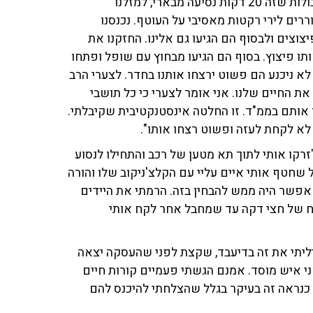
באותו יום ארור, ושושן, חמותי. ההורים שלי גרים בקיבוץ גבולות שזה 20 דקות נסיעה מבארי, למזלנו
רים לירי רקטות מאסיבי על העוטף. נכנסנו
יצוצים ולבסוף הם הגיעו גם אלינו. החזקנו את
תו פיצוץ. בסוף הם הגיעו מבחוץ עם שופל ופתחו
א ניכנע הם פשוט ירצחו אותנו בחדר. לצערי הרב
 החיים שלנו. אני אומר לצערי כי כל תושבי
 אותם בממ"ד. זו החלטה אינסטנקטיבית שקיבלתי.
לא לקחת לעזה ופשוט רצחו אותו".
זרקו אותי לתוך תא מטען של רכב והתחילו לנסוע
ל שחטף אותי איים עליי עם הקלצ'ניקוב שלו והורה
, אפשר היה ממש להבחין בזה. הרמתי את היידים
יכוח של חצי דקה עד שמחבל אחר לקח אותי
ליתי את זה בדיעבד, שקצת לפני שהעסקה יצאה
 איש מוסד. אמנם הגשתי פעמיים קורות חיים
 כנראה זה בעיקר בגלל שהצלחתי להיכנס להם