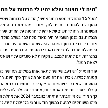
"היה לי חשוב שלא יהיו לי חרטות על החי
"מגיל 15 התחלתי מסע רוחני אישי", הודה טל בכוחות
המון כלים להתמודדות עם לחץ ואובדן. מהר מאוד הגעתי ל
המשפחה. היה לי חשוב שלא יהיו לי חרטות על החיים שהיו ל
הגבלות. גם בזמן השבי זה היה מאוד נוכח כבר בשלב מוקדם
אחרת לדברים. בתוך המנהרה היה שקט. השקט היה מבורך,
הייתה לנו מנורת לד ביתית ואחרי כמה זמן הם התקינו עוד 
במנהרות וגם להגיע למצב שהקירות לא סוגרים עליי ושאנ
לצאת ממנו".
עוד הוסיף: "יש רעב שקשה לתאר אותו במילים, תחושה כל 
קטנות לכולנו. אכלנו את זה פעם אחת לאורך סוף היום. ה
המועטה הזאת כדי שהמים יספיקו לי, כי תחושת הצמא הר
קיבלנו בערך כוס מים אחת ביום, אחר כך זה עלה לחצי ליט
היינו משותקים למיטה במשך חודש וחצי בלי יכולת לזוז. 