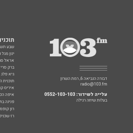
תוכניות fm
שבע תש
ינון מגל 
אראל סג"
ברק סרי 
גיא פלג
דבורה הנביאה 6, רמת השרון
תוכנית ה
radio@103.fm
איריס קו
עלייה לשידור: 0552-103-103
איפה הכ
בעלות שיחה רגילה
פנינה בת
רון קופמ
רז שכניק