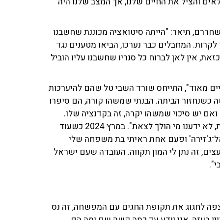
אים והציל את החיים שלנו, אך המצב שלנו היה
חררם, תיאר: "הייתה סיטואציה מכוננת שחשבנו
ה הולך לקרות. המחבלים כבר נערכו, הביאו מטענים נגד
זאת, אין לאן לברוח כל סנריו שחשבנו עליו הוביל
ות אופטימיים מאוד", התייחס שורד השבי טל שהם להיערכות
 כשנחזור הביתה. הבנתי שמשהו קורה, הם סיפרו
אם יש סיכוי שמשהו יקרה, זה בקדנציה שלו.
כשהגיעה התקופה של השחרורים הייתה רכבת הרים רגשית, לא ידענו מי הולך לצאת". במרץ 2024 כשעוד
ל־ג'זירה' ופעם אחת ראיתי בת משפחה שלי
צים, זה נתן לי המון תקווה. העובדה שעם ישראל
".
מצפה לחגוג את תקופת החגים עם המפשחה, זה נס
ין בעזה, אני יודע עד כמה קשה שם ומה הם