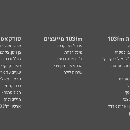
103
103fm מייעצים
פודקאסט
ע
פרופ' רפי קרסו
שבע תשע - 
ובן כספית
מיכל דליות
בן וינון, בקיצו
ל ואיל ברקוביץ'
ד"ר מאיה רוזמן
סג"ל וברקו -
ואלי אוחנה
הרב אפרים בן צבי
ספורט, בקיצו
שיחות לילה
שניים עד ארב
ספורט
קרסו יוצא לא
ל
ככה קמתי
סף
הכול פתוח - א
 צבי
מילים ולחן
ן ואריה אלדד
ארכיון 103fm