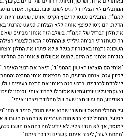
המחבלים לא הצליחו להגיע לשם. שבת בבוקר, אנחנו מתעור
לממ"ד. מחבלים נכנסו לקיבוץ הקיפו אותנו, שמענו יריות ופ
הדלת. הם ניסו לפוצץ אותה ללא הצלחה, כמעט נהרגתי באו
את חלון הברזל של הממ"ד. בשלב הזה אנחנו מבינים שאם ל
רק כשחזרתי הביתה גיליתי שההחלטה הזאת לצערי הצילה את
השכונה נרצחו באכזריות בגלל שלא פתחו את החלון ורצחו
בזכותה אנחנו פה היום, למעט אבשלום שאותו הם החליטו 
"אותי הם הוציאו ראשון מהממ"ד", תיאר את רגעי האימה. "
לכיוון עזה. אנחנו מגיעים, הם מוציאים אותי החוצה והמחב
לי לרדת לברכיים. ברגע הזה ראיתי את הרצח בעיניים שלו
וצעקתי עליו שנכנעתי ושאסור לו להרוג אותי. נכנסנו לוו
באופנוע, הם עשו חצי שעה של תהלוכת ניצחון איתי".
על מחבלי חמאס שחשבו שהוא איש מוסד, סיפר שהם: "גי
לפועל, התחיל לרוץ ברשתות הערביות שבחמאס חשבו שאני
למוסד, אך לא חזרו אליי. לא יודע למה בחמאס חשבו ככה,
'מתחת לעור', ליצור איתם קשרים ולדבר איתם".