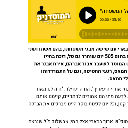
חורה, נחטף טל שהם בן ה־40 מקיבוץ בארי עם שישה מבני משפחתו, בהם אשתו ושני
ילדיו הקטנים. לאחר 50 יום שוחררו בני משפחתו, ואילו בתום 505 יום שוחרר גם טל, וזכה בחייו
הגשת איש המוסד לשעבר אבנר אברהם, אירח אבנר את
מאס, רגעי החטיפה, וגם על התמודדותו
י חמאס.
י אחרי התאריך", הודה תחילה. "היה לנו מאוד
 לדעת מתי הם אמורים להתקיים, קיימנו אותם
נר לד קטן, וכל יום לפנות בוקר היינו מברכים את הברכה
לסופ"ש ארוך בבארי אצל חמי, אבשלום ז"ל שנרצח