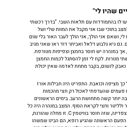
ים שהיו לי"
 שסייעו לו בהתמודדות עם תלאות השבי. "בדרך רכשתי
מצב בתוכי שבו אני מקבל את המוות שלי ושל
י, ושאם אני הולך, אני הולך לעבר האור בלי שום
. גם גיא גלבוע דלאל ואביתר דוד ראו שאני מגיב
 אך במנהרה יש חוסר בחמצן וצפיפות מטורפת.
שתי מנורות. לקח לי זמן להסתגל לכמות החמצן
י נאבק לנשום, בקבר מתחת לאדמה שאין יכולת
כך מציפה וכואבת. התפריט היה חבילות אורז
יו פעמים שהעדפתי לאכול רק חצי מהכמות
בה יותר קשה מתחושת הרעב. בימים הראשונים
ר ולליטר וחצי לקראת הסוף. המצב במנהרה היה כל
כך חמור, שאני ואביתר פיתחנו בנובמבר 2024 את מחלת הצפדינה, שזה חוסר בוויטמין C. זו מחלה שהורגת,
זו הפעם הראשונה שהגיע רופא, הם הבינו שמשהו