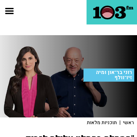
רוני בר־און ומיה
זיו־וולף
ראשי
|
תוכניות מלאות