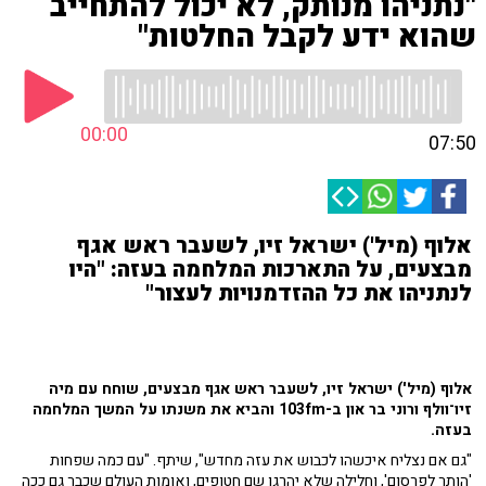
"נתניהו מנותק, לא יכול להתחייב
שהוא ידע לקבל החלטות"
00:00
07:50
אלוף (מיל') ישראל זיו, לשעבר ראש אגף
מבצעים, על התארכות המלחמה בעזה: "היו
לנתניהו את כל ההזדמנויות לעצור"
אלוף (מיל') ישראל זיו, לשעבר ראש אגף מבצעים, שוחח עם מיה
זיו־וולף ורוני בר און ב-103fm והביא את משנתו על המשך המלחמה
בעזה.
"גם אם נצליח איכשהו לכבוש את עזה מחדש", שיתף. "עם כמה שפחות
'הותר לפרסום', וחלילה שלא יהרגו שם חטופים, ואומות העולם שכבר גם ככה