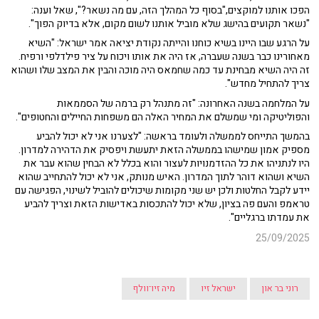
הפכו אותנו למוקצים,"בסוף כל המהלך הזה, עם מה נשאר?", שאל וענה:
"נשאר תקועים בהישג שלא מוביל אותנו לשום מקום, אלא בדיוק הפוך".
על הרגע שבו היינו בשיא כוחנו והייתה נקודת יציאה אמר ישראל: "השיא
מאחורינו כבר בשנה שעברה, אז היה את אותו ויכוח על ציר פילדלפי ורפיח.
זה היה השיא מבחינת עד כמה שחמאס היה מוכה והבין את המצב שלו ושהוא
צריך להתחיל מחדש".
על המלחמה בשנה האחרונה: "זה מתנהל רק ברמה של הסממאות
והפוליטיקה ומי שמשלם את המחיר האלה הם משפחות החיילים והחטופים".
בהמשך התייחס לממשלה ולעומד בראשה: "לצערנו אני לא יכול להביע
מספיק אמון שמישהו בממשלה הזאת יתעשת ויפסיק את הדהירה למדרון.
היו לנתניהו את כל ההזדמנויות לעצור והוא בכלל לא הבחין שהוא עבר את
השיא ושהוא דוהר לתוך המדרון. האיש מנותק, אני לא יכול להתחייב שהוא
יידע לקבל החלטות ולכן יש שני מקומות שיכולים להוביל לשינוי, הפגישה עם
טראמפ והעם פה בציון, שלא יכול להתכסות באדישות הזאת וצריך להביע
את עמדתו ברגליים".
25/09/2025
רוני בר און
ישראל זיו
מיה זיו־וולף