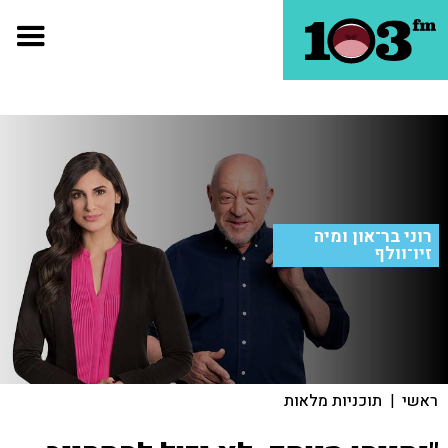
רוני בר־און ומיה
זיו־וולף
ראשי
|
תוכניות מלאות