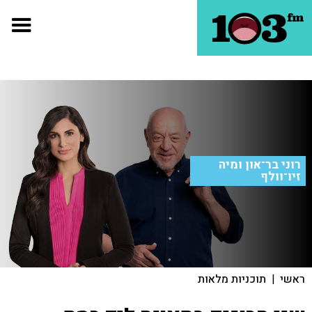
רוני בר־און ומיה
זיו־וולף
ראשי
|
תוכניות מלאות