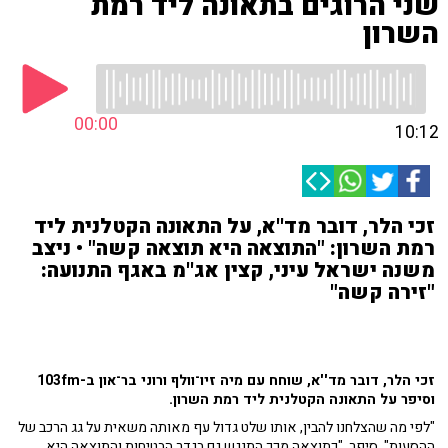
שני הרוגים בתאונה ליד רמת
השרון
00:00
10:12
זכי הלר, דובר מד''א, על התאונה הקטלנית ליד
רמת השרון: "התוצאה היא תוצאה קשה" • ניצב
משנה ישראל עיני, קצין אג''מ באגף התנועה:
"זירה קשה"
זכי הלר, דובר מד''א, שוחח עם מיה זיו־וולף ורוני בר־און ב-103fm
וסיפר על התאונה הקטלנית ליד רמת השרון.
"לפי מה שהצלחנו להבין, אותו שלט גדול עף מאותה משאית על גג הרכב של
ההסעות", סיפר. "כתוצאה מכך התנגש גם בגדר הבטיחות והתוצאה היא