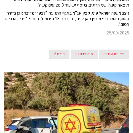
תוצאה קשה. שני הרוגים. בנוסף יש עוד 3 פצועים קשה".
ניצב משנה ישראל עיני, קצין אג''מ באגף התנועה: "לצערי מדובר אכן בזירה
קשה, כאשר כפי שצוין כאן לפני, מדובר ב-13 נפגעים". הוסיף: "עדיין הכביש
חסום".
25/09/2025
תאונות עבודה
מיה זיו־וולף
כביש 5