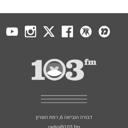
דבורה הנביאה 6, רמת השרון
radio@103.fm