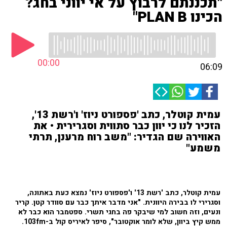
"תכננתם לרבוץ על אי יווני בחג?
הכינו PLAN B"
00:00
06:09
עמית קוטלר, כתב 'פספורט ניוז' ו'רשת 13',
הזכיר לנו כי יוון כבר סתווית וסגרירית • את
האווירה שם הגדיר: "משב רוח מרענן, תרתי
משמע"
עמית קוטלר, כתב 'רשת 13' ו'פספורט ניוז' נמצא כעת באתונה,
וסגרירי לו בבירה היוונית. "אני מדבר איתך כבר עם סוודר קטן. קריר
ונעים, וזה חשוב למי שיבקר פה בחגי תשרי. ספטמבר הוא כבר לא
ממש קיץ ביוון, שלא לומר אוקטובר", סיפר לאיריס קול ב-103fm.