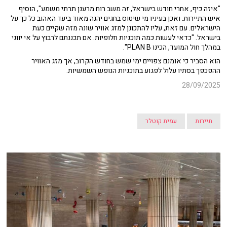
"איזה כיף, אחרי חודש בישראל, זה משב רוח מרענן תרתי משמע", הוסיף
איש התיירות. ואכן בעיניו מי שיטוס בחגים יהנה מאוד ביעד האהוב כל כך על
הישראלים. עם זאת, עליו להתכונן למזג אוויר שונה מזה שקיים כעת
בישראל. "כדאי לעשות כמה תוכניות חלופיות. אם תכננתם לרבוץ על אי יווני
במהלך חול המועד, הכינו PLAN B".
הוא הסביר כי אומנם צפויים ימי שמש בחודש הקרוב, אך מזג האוויר
ההפכפך בסתיו עלול לפגוע בתוכניות הנופש השמשיות.
28/09/2025
תיירות
עמית קוטלר