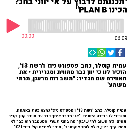
"תכננתם לרבוץ על אי יווני בחג?
הכינו PLAN B"
00:00
06:09
עמית קוטלר, כתב 'פספורט ניוז' ו'רשת 13',
הזכיר לנו כי יוון כבר סתווית וסגרירית • את
האווירה שם הגדיר: "משב רוח מרענן, תרתי
משמע"
עמית קוטלר, כתב 'רשת 13' ו'פספורט ניוז' נמצא כעת באתונה,
וסגרירי לו בבירה היוונית. "אני מדבר איתך כבר עם סוודר קטן. קריר
ונעים, וזה חשוב למי שיבקר פה בחגי תשרי. ספטמבר הוא כבר לא
ממש קיץ ביוון, שלא לומר אוקטובר", סיפר לאיריס קול ב-103fm.