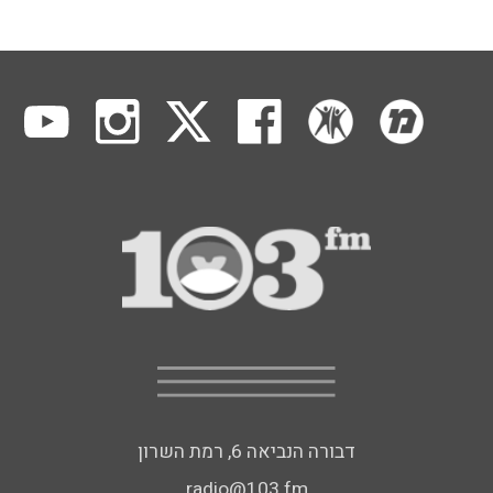
דבורה הנביאה 6, רמת השרון
radio@103.fm