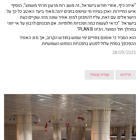
"איזה כיף, אחרי חודש בישראל, זה משב רוח מרענן תרתי משמע", הוסיף
איש התיירות. ואכן בעיניו מי שיטוס בחגים יהנה מאוד ביעד האהוב כל כך על
הישראלים. עם זאת, עליו להתכונן למזג אוויר שונה מזה שקיים כעת
בישראל. "כדאי לעשות כמה תוכניות חלופיות. אם תכננתם לרבוץ על אי יווני
במהלך חול המועד, הכינו PLAN B".
הוא הסביר כי אומנם צפויים ימי שמש בחודש הקרוב, אך מזג האוויר
ההפכפך בסתיו עלול לפגוע בתוכניות הנופש השמשיות.
28/09/2025
תיירות
עמית קוטלר