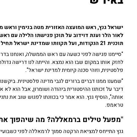
באיו"ש
ישראל גנץ, ראש המועצה האזורית מטה בנימין וראש מ
לאור הלר וענת דוידוב על תוכן פגישתו הלילה עם ראש
תוכנית 21 הנקודות, ועל תקוותו שמדינת ישראל תחיל ריבונות ביהודה ושומרון.
"סיימנו פגישה לפני כשעה עם ראש הממשלה, ואנחנו בדרכנו
לחזק אותו במקום שבו הוא נמצא. והייתה לנו דרישה גדולה 
פלסטינית, וזוהי סכנה קיומית למדינת ישראל".
"שמענו ממנו דברים ברורים לגבי מדינה פלסטינית. ביקשנו 
דיבר על זכותנו ההיסטורית ביהודה ושומרון, אבל הוא לא א
אותה", הוסיף גנץ. הוא אמר כי בכוונתו לפגוש שוב את נ
טראמפ.
"מפעל טילים ברמאללה? מה שיהפוך את 
גנץ התייחס למציאת הרקטה סמוך לרמאללה לפני כשבועיים