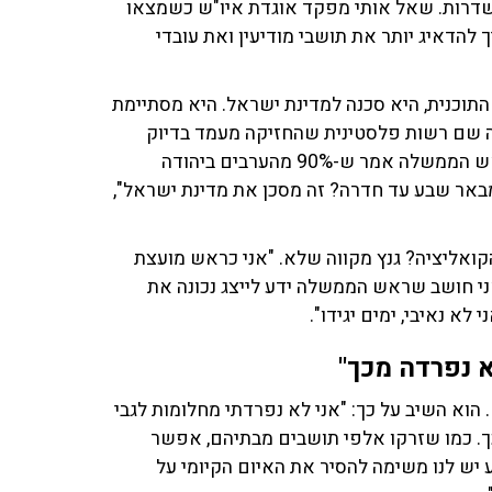
שדרות. שאל אותי מפקד אוגדת איו"ש כשמצאו
 להדאיג יותר את תושבי מודיעין ואת עובדי
התוכנית, היא סכנה למדינת ישראל. היא מסתיימת
יתה שם רשות פלסטינית שהחזיקה מעמד בדיוק
שמונה חודשים עד שחמאס נכנס. לא ננסה את זה שוב. ראש הממשלה אמר ש-90% מהערבים ביהודה
באר שבע עד חדרה? זה מסכן את מדינת ישראל",
ואליציה? גנץ מקווה שלא. "אני כראש מועצת
ני חושב שראש הממשלה ידע לייצג נכונה את
לא נאיבי, ימים יגידו".
א נפרדה מכך"
וא השיב על כך: "אני לא נפרדתי מחלומות לגבי
כך. כמו שזרקו אלפי תושבים מבתיהם, אפשר
גע יש לנו משימה להסיר את האיום הקיומי על