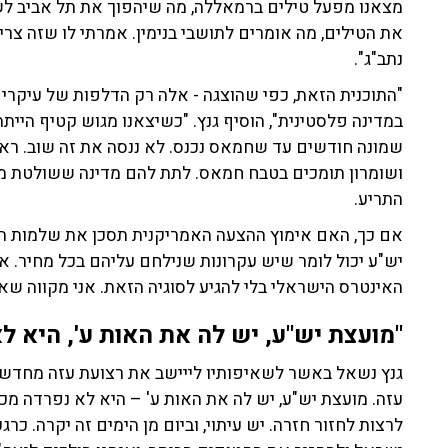
מצאנו מפעל טילים ברמאללה, מה שיהפוך את תל אביב ל
את הטילים, מה אומרים לתושבי בנימין. אמרתי לו שזה צריך
נתב"ג".
"התוכנית הזאת, כפי שהוצגה - אלה רק הדלפות של עיקרי 
במדינה פלסטינית", הוסיף גנץ. "כשיצאנו מגוש קטיף הי
ושומרון תומכים בטבח חמאס. לתת להם מדינה ששולטת מ
התריע.
אם כך, האם אימוץ ההצעה האמריקנית תסכן את שלמות הק
יש"ע יכול לומר שיש עקרונות שנילחם עליהם בכל מחיר. א
האינטרס הישראלי בלי להגיע לסוגיה הזאת. אני מקווה שאני 
"מועצת יש"ע, יש לה את האות ע', היא ל
גנץ נשאל באשר לשאיפותיו לייישב את רצועת עזה מחדש. ה
עזה. מועצת יש"ע, יש לה את האות ע' – היא לא נפרדה מ
לרצות לחזור חזרה. יש עיתוי, וביום מן הימים זה יקרה. כר