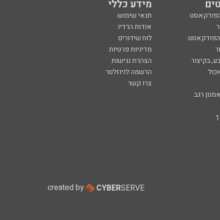
ים
מידע כללי
הפודקאסט
תנאי שימוש
ר
אודות הרדיו
 הפודקאסט
לוח שידורים
ר
מדיניות פרטיות
ע, בקיצור
הצהרת נגישות
כול
הרשמה לניוזלטר
צרו קשר
מנון רגב
created by
CYBER
SERVE