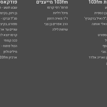
103
103fm מייעצים
פודקאסט
ע
פרופ' רפי קרסו
שבע תשע - 
ובן כספית
מיכל דליות
בן וינון, בקיצו
ל ואיל ברקוביץ'
ד"ר מאיה רוזמן
סג"ל וברקו -
ואלי אוחנה
הרב אפרים בן צבי
ספורט, בקיצו
שיחות לילה
שניים עד ארב
ספורט
קרסו יוצא לא
ל
ככה קמתי
סף
הכול פתוח - א
 צבי
מילים ולחן
ן ואריה אלדד
ארכיון 103fm