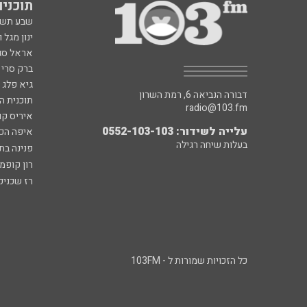
תוכניות fm
שבע תש
ינון מגל 
אראל סג"
ברק סרי 
גיא פלג
דבורה הנביאה 6, רמת השרון
תוכנית ה
radio@103.fm
איריס קו
עלייה לשידור: 0552-103-103
איפה הכ
בעלות שיחה רגילה
פנינה בת
רון קופמ
רז שכניק
כל הזכויות שמורות ל - 103FM