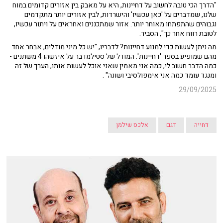
"הדרך הכי טובה לחשוב על דחיינות, היא על מאבק בין אזורים קדומים במוח
שלנו, שמדברים על 'כאן עכשיו' והישרדות, לבין אזורים יותר מתקדמים
וגבוהים שהתפתחו מאוחר יותר. אזור שמתכננים ואחראים על ויתור עכשיו,
לטובת רווח אחר כך", הסביר.
מה ניתן לעשות כדי למנוע דחיינות? לדבריו, "יש כל מיני מודלים, אבחר אחד
מהם שמופיע בספר 'דחיינות'. המודל של סטילמדבר על איזשהו 4 משתנים -
כמה הדבר חשוב לי, כמה אני מאמין שאני אוכל לעשות אותו, הערך של זה
ומנגד עומד כמה אני אימפולסיבי ושונה" .
29/09/2025
דחייה
דגם
אלכס שילמן