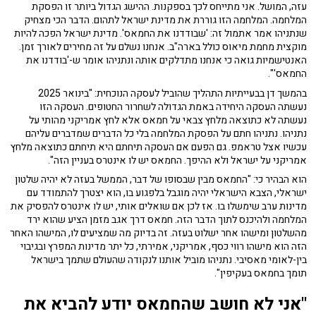
עזה, המושל. אני מתייחס לכך בספקנות. ההישג הגדול ביותר זו הפסקת
המלחמה. המלחמה הזו גוררת את מדינת ישראל לתהום. הדבר הכי מצחיק
שנתניהו אמר אתמול זה: 'שבודדנו את החמאס'. מדינת ישראל הפכה להיות
מוקצית מחמת מיאוס כולל בארה"ב. אנחנו נשלם על זה מחירים לאורך זמן.
האנטישמיות גואה כי אנחנו מתדלקים אותה ונתניהו אומר ש-'בודדנו את
החמאס'".
בהמשך דן בבעייתיות התהליך שהוביל לעסקה הנוכחית: "בינואר 2025
נעשתה העסקה היחידה באמת הגדולה לשחרור החטופים. העסקה הזו
נעשתה לא כתוצאה מלחץ צבאי על חמאס אלא לחץ אמריקני מהותי על
נתניהו. נתניהו חתם על הפסקת המלחמה בלי כל הדברים שמדברים עליהם
עכשיו אצל טראמפ. גם הפעם אם העסקה תיחתם היא תיחתם כתוצאה מלחץ
אמריקני על ישראל ולא ההיפך. החמאס יש לו אינטרס בעניין הזה".
הוא הבהיר כי: "החמאס מבין שבסופו של דבר, הממשל בעזה לא יהיה שלטון
ישראלי, הצבא הישראלי יהיה מוגבל בלפגוע בו, הוא יצטרך להתמודד עם
מדינות ערב שימשלו בו. אז לכן אם שואלים אותי, יש לו אינטרס להפסיק את
המלחמה ולהיכנס לתוך הדבר הזה. חמאס דרך אגב מזמן הציע שהוא ירד
מהשלטון ומישהו אחר ישלוט בעזה. זה בדיוק מה שמציעים לו, המישהו האחר
הזה הוא מישהו רווי כסף, אמריקני, אמירתי, כל יתר מדינות המפרץ ובגיבוי
בין-לאומי מאסיבי. נתניהו מוביל אותנו לנקודה שהעולם שתמך בישראל
תומך בחמאס בעקיפין".
"אני לא חושב שהחמאס יודע להביא את