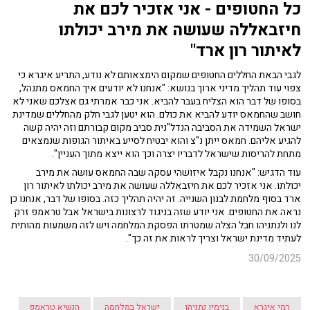
כל החטופים - אני אזכיר לכם את
חיזבאללה שעושה את מירב יכולתו
לאיתור רון ארד"
לגבי הבאת החללים החטופים שמקום הימצאותם לא נודע, התריע איגרא כי
צפוי עוד תהליך מדיני ארוך בנושא: "אנחנו לא יודעים איך החמאס מתנהל,
בסופו של דבר הוא הצליח בעבר להביא. אני כבר אמרתי גם אצלכם שאני לא
חושב שהחמאס יודע להביא את כולם. הוא יטען לגבי חלק מהחללים שמדינת
ישראל השמידה את הסביבה הנדל"נית סביב מקום קבורתם וזה יהיה קשה
להגיע אליהם. חמאס ייתן נ"צ והוא יבטיח לסייע באיתור הגופות שנמצאים
מתחת להריסות שישראל לדבריו יצרה וכך הוא ייצא מתוך העניין".
עוד הדגיש: "אנחנו נקבל איזושהי עסקה שבה החמאס עושה את מירב
יכולתו. אני אזכיר לכם את חיזבאללה שעושה את מירב יכולתו לאיתור רון
ארד בסוף מלחמת לבנון השנייה. זה יהיה תהליך כזה. בסופו של דבר, אנחנו כן
נראה את החטופים. אני יודע שזה בניגוד לרצונות בישראל אבל טראמפ זרק
לנו ולנתניהו חבל הצלה שמטרתו הפסקת המלחמה ויש לזה משמעות מהותית
לעתיד מדינת ישראל וצריך לראות את זה כך".
30/09/2025
רמי איגרא
בנימין נתניהו
ישראל במלחמה
הנשיא טראמפ