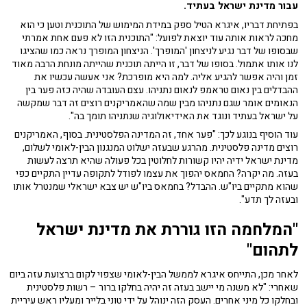
עבור מדינת ישראל בעתיד.
בפתיחת דבריו, איגרא הטיל ספק במידת המימוש של התוכנית וטען כי הוא
מחכה לראות אותה עוד יוצאת לפועל: "התוכנית הזו לא פעם אחת אמרתי
שבסופו של דבר נגיע לניצחון 'המופרך'. הניצחון המופרך נראה כמו שהציגו
לנו אותו אתמול. בסופו של דבר, זו הייתה תוכנית שהייתה מונחת הרבה מאוד
זמן והיה אפשר להגיע אליה. למה היא מופרכת? אני אעשה עכשיו את
ההבדלים בין נאום טראמפ לנאום נתניהו. עצם העובדה שהיה כזה פער בין
הנאומים אומר שגם נתניהו מבין שמה שהאמריקנים רוצים זה דבר שמקשה
על ישראל בעתיד ונוגד את האידיאולוגיה שנתניהו תומך בה".
עוד הוסיף בנוגע לכך: "פער אחד, זה המדינה הפלסטינית. בסוף, האמריקנים
רוצים מדינה פלסטינית. מהרגע שבעזה ישלוט המנגנון הבין-לאומי לשלום,
מדינת ישראל ידיה יהיו קשורות לחלוטין בכל פעולה שהיא תרצה לעשות
בעזה. מה יקרה? החמאס יהפוך את עצמו לפודל לתקופה עדיין התקיים כפי
שהוא מתקיים ביו"ש. ההבדל? בחמאס ביו"ש יש צבא ישראלי שמנטרל אותו
ובעזה לך תדע".
"המלחמה הזו גוררת את מדינת ישראל
לתהום"
לאחר מכן, התייחס איגרא לממשל הבין-לאומי שצפוי לקום ברצועת עזה ביום
שאחרי: "לא משנה מי יישב בעזה זה יהיה בחלקו ברור – רשות פלסטינית
ובחלקו כל מיני אחרים. העסק הזה ינוהל על ידי טוני בלייר ומעליו ראש עיריית