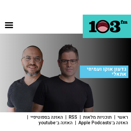
גדעון אוקו ועמיחי
אתאלי
ראשי
|
תוכניות מלאות
|
RSS
|
האזנה בספוטיפיי
|
האזנה ב־Apple Podcasts
|
האזנה ב־youtube