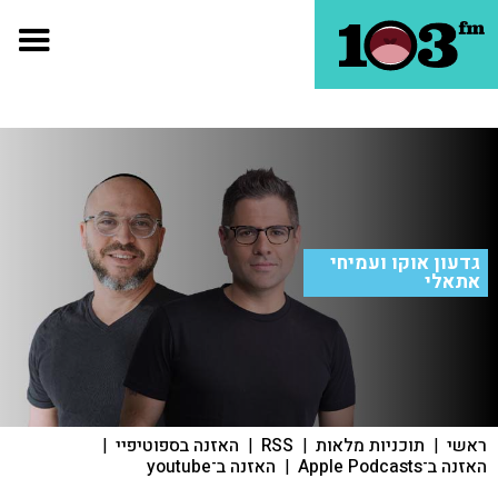
גדעון אוקו ועמיחי
אתאלי
ראשי
|
תוכניות מלאות
|
RSS
|
האזנה בספוטיפיי
|
האזנה ב־Apple Podcasts
|
האזנה ב־youtube