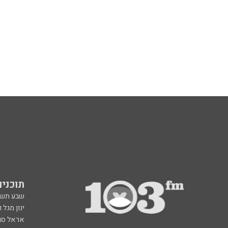
תוכניות fm
שבע תש
ינון מגל 
אראל סג"