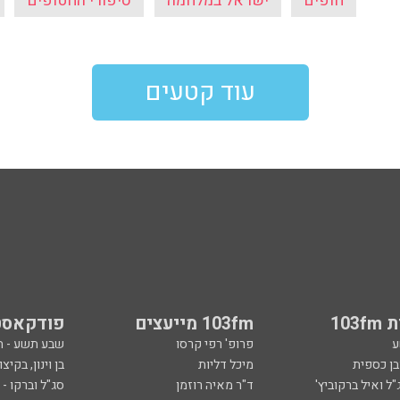
חופים
ישראל במלחמה
סיפורי החטופים
עוד קטעים
103
103fm מייעצים
פודקאסט
ע
פרופ' רפי קרסו
שבע תשע - 
ובן כספית
מיכל דליות
בן וינון, בקיצו
ל ואיל ברקוביץ'
ד"ר מאיה רוזמן
סג"ל וברקו -