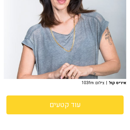
איריס קול
| צילום: 103fm
עוד קטעים