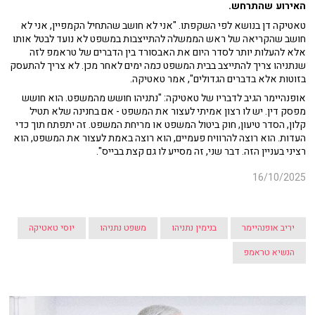
האירוע שהתרחש.
טאטיקה דן בנושא לפי השקפתו. "אני לא חושב שהתחיל הקמפיין, אני לא
חושב שהקריאה של ראש הממשלה להתייצבות במשפט לא נועד לבטל אותו
אלא להעלות יותר לסדר היום את האבסורד בין הדברים של טראמפ לזה
שנתניהו צריך להתייצב בבית המשפט כמה ימים לאחר מכן. לא צריך להתעסק
בזוטות אלא בדברים הגדולים", אמר טאטיקה.
אופנהיימר הגיב לדבריו של טאטיקה: "נתניהו חושש מהמשפט. הוא חושש
מפסק דין. יש לו רצון אמיתי לעצור את המשפט - אם בחנינה שלא תטיל
קלון, הסדר טיעון, חוק ביטול המשפט או מריחת המשפט. זה יתפתח תוך כדי
העדות. הוא רוצה להרוויח פעמיים, הוא רוצה באמת לעצור את המשפט, הוא
רציני בעניין הזה. דבר שני, זה מסייע לו גם קצת בבייס".
16/10/2025
יריב אופנהיימר
בנימין נתניהו
משפט נתניהו
יוסי טאטיקה
הנשיא טראמפ