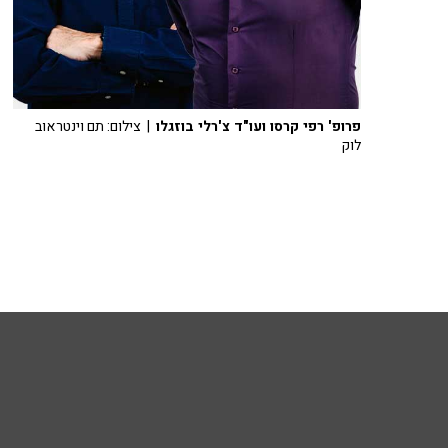
פרופ' רפי קרסו ועו"ד צ'רלי בוזגלו
| צילום: תם וינטראוב
לוק