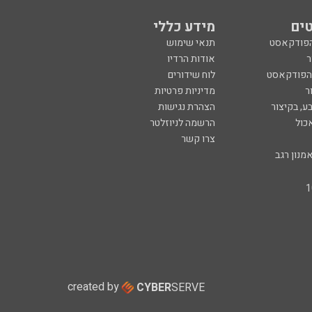
ים
מידע כללי
הפודקאסט
תנאי שימוש
ר
אודות הרדיו
 הפודקאסט
לוח שידורים
ר
מדיניות פרטיות
ע, בקיצור
הצהרת נגישות
כול
הרשמה לניוזלטר
צרו קשר
מנון רגב
created by
CYBER
SERVE