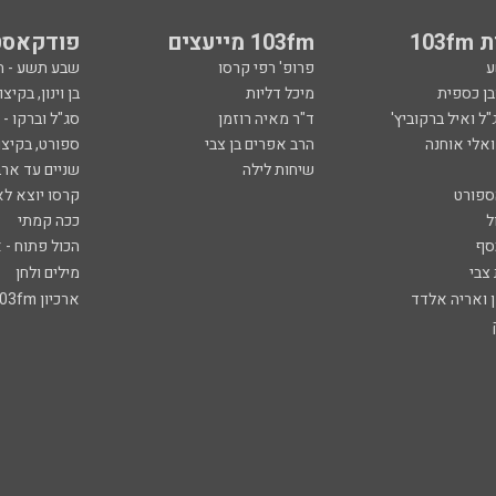
103
103fm מייעצים
פודקאסט
ע
פרופ' רפי קרסו
שבע תשע - 
ובן כספית
מיכל דליות
בן וינון, בקיצו
ל ואיל ברקוביץ'
ד"ר מאיה רוזמן
סג"ל וברקו -
ואלי אוחנה
הרב אפרים בן צבי
ספורט, בקיצו
שיחות לילה
שניים עד ארב
ספורט
קרסו יוצא לא
ל
ככה קמתי
סף
הכול פתוח - א
 צבי
מילים ולחן
ן ואריה אלדד
ארכיון 103fm