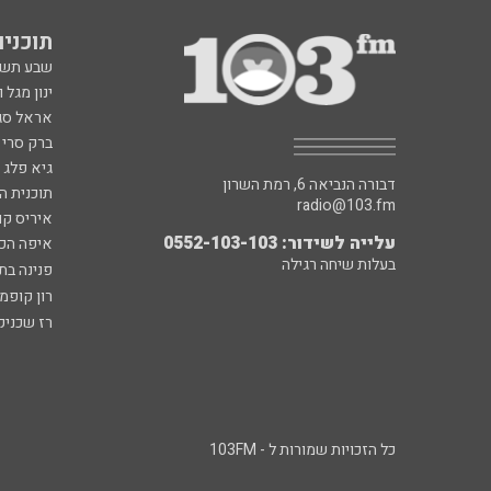
תוכניות fm
שבע תש
ינון מגל 
אראל סג"
ברק סרי 
גיא פלג
דבורה הנביאה 6, רמת השרון
תוכנית ה
radio@103.fm
איריס קו
עלייה לשידור: 0552-103-103
איפה הכ
בעלות שיחה רגילה
פנינה בת
רון קופמ
רז שכניק
כל הזכויות שמורות ל - 103FM