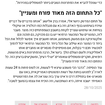
כדי שנוכל להביא את הפתרונות הטובים ביותר למטופלים במהירות".
"כל התחום הזה מאוד פורח ומעניין"
על תחום המדטק הישראלי, אמרה בנין אלישע: "אנחנו מדברים על דברים
שיהיו בשימוש בגוף האדם, וזה בא עם מגבלות כמו רגולציה או שיקולי
בטיחות או שימוש שצריך לקחת בחשבון כשמפתחים כזה מוצר. מעבר
לזה, המוצרים של המכשור הרפואי יש בו גם מכניקה, גם תוכנה וגם
אלקטרוניקה וגם ממשק משתמש, אנחנו חושבים איך אפשר לכלול את הכל
ביחד כי המוצר הוא שילוב של הכל ביחד. כל המכשור הרפואי יכול להפוך
למכשיר חכם די בקלות, אם מוסיפים לו סנסורים או מחברים אותו
לאפליקציה ולשם העולם הולך. בישראל, הרבה מהפתרונות באים מהשטח,
רופאים, חוקרים ומטופלים שאומרים 'יש לי רעיון', ומשקיעים ברעיון הזה. כל
התחום הזה מאוד פורח ומעניין".
עוד הוסיפה: "הדבר הכי משוגע שיצא לי לעשות, זה לטוס פחות מ־24 שעות
לארה''ב לפגוש בוחנת של רשות הפטנטים האמריקאית, באנו עם
סטארט-אפ בתחילת דרכו וראינו ערך בזה שנראה לה את הפרוטוטייפ
האמיתי. ישבנו איתה, היא השתכנעה, וזה הוכיח את עצמו בהמשך לטובה".
28/10/2025
רפואה
טכנולוגיה
שיבא
סטארט אפ
אקזיט