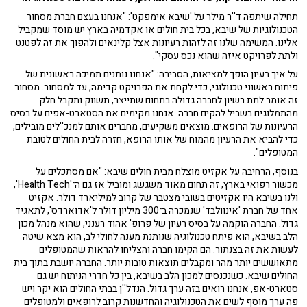
תחילה שיתפה ד''ר מילר על 'שיבא אימפקט': "אנחנו בעצם חברת מסחור
הטכנולוגיות של שיבא, בכל בית חולים או אקדמיה בארץ יש מוסד שמקביל
אלינו. המשימה שלנו זה לזהות רעיונות אצל קלינאים ולהפוך את זה לפטנט
ולתת לפרויקט איזה שהוא נכס עסקי".
על איך רעיון הופך למציאות, הסבירה: "אנחנו נותנים תמיכה ראשונית של
פיתוח ראשוני טכנולוגי, כדי לקחת את הפרויקט קדימה, עד למסחור. מסחור
זה אומר לתת רשיון לחברה גדולה בתחום שתייצר, תשווק ותקבל חלק
מהתמלוגים בשביל להקים חברה. אנחנו מקימים את הסטארט-אפים על בסיס
הרעיונות של הרופאים. מוצאים משקיעים, מחברים אותם למנכ''לים מובילים,
כדי להביא את הרעיון מהמוח של אותו הרופא, חזרה לבית החולים לטובת
המטופלים".
בנוסף, הרחיבה על אקזיט מוצלח מבית חולים שיבא: "אם מסתכלים על
מכשור רפואי בארץ, זה תחום מאוד משגשג ומוביל אז גם ה־'Health Tech',
ולנו בשיבא היו אקזיטים בשובי מצטבר של קרוב למיליארד דולר. אקזיט
אחד של חברת 'אינוולבד' שנמכרה ב־300 מיליון דולר ל'אדוארדס', לתאגיד
גדול. החברה הוקמה על בסיס רעיון של פרופ' אהוד רענני, שהוא מנהל מכון
הלב בשיבא, הוא פיתח טכנולוגיה שנותנת מענה לחולי לב, הוא מצא שיטה
לעשות את זה בצנתור. הם הקימו חברה והצליחו להראות שהמטופלים
מתאוששים יותר מהר ומקבלים תוצאות טובות יותר. החברה יושבת בתוך בית
החולים שיבא. כשנכנסים למכון הלב בשיבא, בין כל חדרי הניתוח יש גם
סטארט-אפ, אנחנו רואים בזה ערך גדול. הנדל''ן בבתי החולים הוא יקר ויש
פה ערך מוסף לשים את הטכנולוגיה והחדשנות קרוב לרופאים ולמטופלים