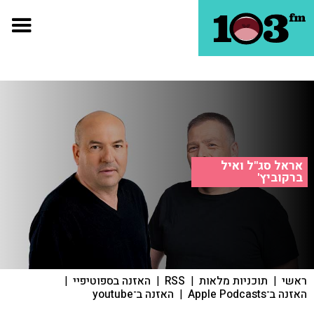
אראל סג"ל ואיל
ברקוביץ'
ראשי
|
תוכניות מלאות
|
RSS
|
האזנה בספוטיפיי
|
האזנה ב־Apple Podcasts
|
האזנה ב־youtube