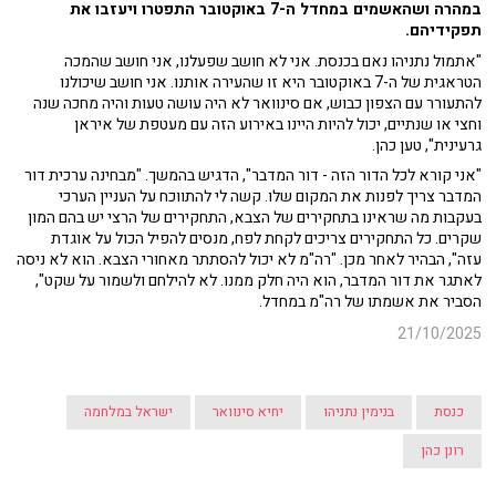
במהרה ושהאשמים במחדל ה-7 באוקטובר התפטרו ויעזבו את
תפקידיהם.
"אתמול נתניהו נאם בכנסת. אני לא חושב שפעלנו, אני חושב שהמכה
הטראגית של ה-7 באוקטובר היא זו שהעירה אותנו. אני חושב שיכולנו
להתעורר עם הצפון כבוש, אם סינוואר לא היה עושה טעות והיה מחכה שנה
וחצי או שנתיים, יכול להיות היינו באירוע הזה עם מעטפת של איראן
גרעינית", טען כהן.
"אני קורא לכל הדור הזה - דור המדבר", הדגיש בהמשך. "מבחינה ערכית דור
המדבר צריך לפנות את המקום שלו. קשה לי להתווכח על העניין הערכי
בעקבות מה שראינו בתחקירים של הצבא, התחקירים של הרצי יש בהם המון
שקרים. כל התחקירים צריכים לקחת לפח, מנסים להפיל הכול על אוגדת
עזה", הבהיר לאחר מכן. "רה"מ לא יכול להסתתר מאחורי הצבא. הוא לא ניסה
לאתגר את דור המדבר, הוא היה חלק ממנו. לא להילחם ולשמור על שקט",
הסביר את אשמתו של רה"מ במחדל.
21/10/2025
כנסת
בנימין נתניהו
יחיא סינוואר
ישראל במלחמה
רונן כהן