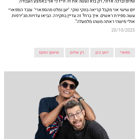
שלום וברכה אדוני, רק בוא נעשה את זה זריז כי אני באמצע העבודה.
יום שישי אני מקבל קריאה בווקי טוקי: 'יען נמלט מהספארי'. עובד הספארי
עשה ספירת ראשים. איך ברח? זה עדיין בחקירה. הביאו עדויות מג'ירפות.
אולי מישהי ראתה משהו מלמעלה".
20/10/2025
ספארי
יואב כהן
רון שלום
שישקו הפקח