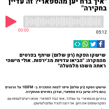
"איך ברח יען מהספארי? זה עדיין
בחקירה"
00:00
05:12
שישקו הפקח (רון שלום) שיתף בפרטים
מהמקרה: "הביאו עדויות מג'ירפות. אולי מישהי
ראתה משהו מלמעלה"
שישקו הפקח (רון שלום) סיפר לצוות התוכנית ב- 103FM על הרגעים
בהם גילה שיען ברח מספארי, ועדכן בפרטים מהחקירה.
ברח יען מהספארי. עד שנלכד, אחר כבוד לספארי. אנחנו רוצים לשוחח עם
הפקח שתפס את היען. אני רוצה להגיד שלום לשישקו.