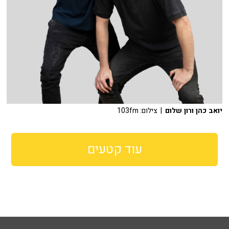
יואב כהן ורון שלום
| צילום: 103fm
עוד קטעים