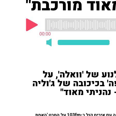
אוד מורכבת"
00:00
וע של 'וואלה', על
' בכיכובה של ג'וליה
נהניתי מאוד"
ד''ר אבנר שביט, מבקר הקולנוע של 'וואלה', סיפר בשיחה עם איריס קול ב-103fm על הסרט 'האמת