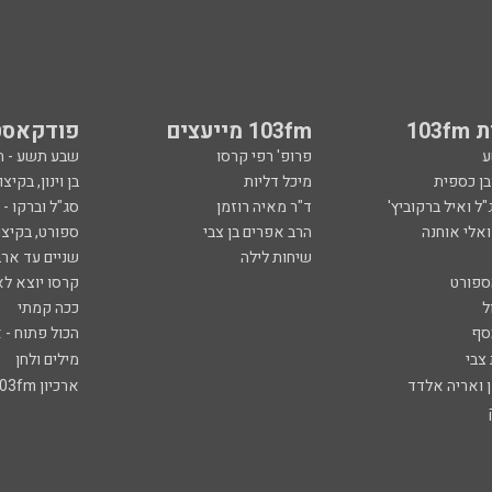
103
103fm מייעצים
פודקאסט
ע
פרופ' רפי קרסו
שבע תשע - 
ובן כספית
מיכל דליות
בן וינון, בקיצו
ל ואיל ברקוביץ'
ד"ר מאיה רוזמן
סג"ל וברקו -
ואלי אוחנה
הרב אפרים בן צבי
ספורט, בקיצו
שיחות לילה
שניים עד ארב
ספורט
קרסו יוצא לא
ל
ככה קמתי
סף
הכול פתוח - א
 צבי
מילים ולחן
ן ואריה אלדד
ארכיון 103fm