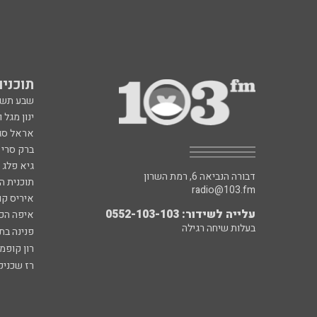
תוכניות fm
שבע תש
ינון מגל 
אראל סג"
ברק סרי 
גיא פלג
דבורה הנביאה 6, רמת השרון
תוכנית ה
radio@103.fm
איריס קו
עלייה לשידור: 0552-103-103
איפה הכ
בעלות שיחה רגילה
פנינה בת
רון קופמ
רז שכניק