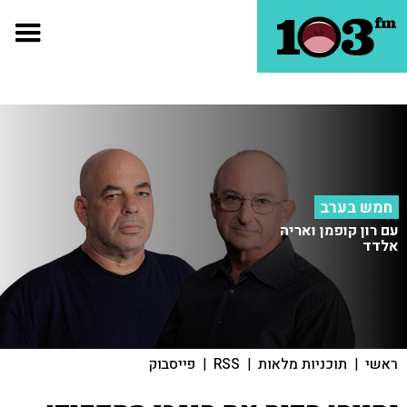
חמש בערב
עם רון קופמן ואריה
אלדד
ראשי
|
תוכניות מלאות
|
RSS
|
פייסבוק