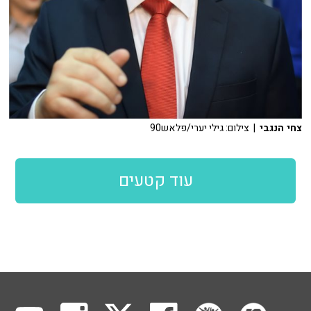
צחי הנגבי
| צילום: גילי יערי/פלאש90
עוד קטעים