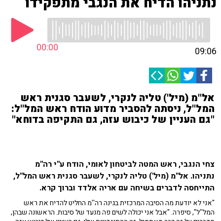
נתניהו הדיח את הנגבי מתפקידו
00:00
09:06
אל''מ (מיל') טליה לנקרי, לשעבר סגנית ראש
המל''ל, ניסתה להסביר מדוע הודח ראש המל''ל:
"גם העניין של כיבוש עזה, גם התקיפה בדוחא"
צחי הנגבי, ראש המטה לביטחון לאומי, הודח ע''י רה''מ
נתניהו. אל''מ (מיל') טליה לנקרי, לשעבר סגנית ראש המל''ל,
התייחסה לדברים בשיחה עם אריה אלדד וברוך קרא.
"אני לא יודעת מה הסיבה המרכזית בגינה רה''מ החליט להדיח את ראש
המל''ל", סיפרה. "אבל אני יכולה לשים פה מנעד של סיבות. הראשונה שבהן,