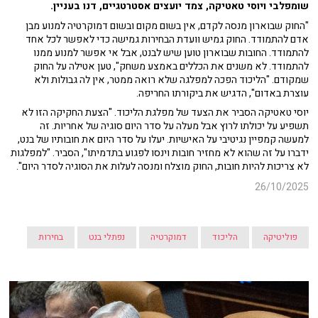
שומפלבי ויוסי טאטיקה, צמד יועצים אסטרטגיים, דנו בעניין.
"החוק שבוארון מנסה לקדם, אין בשום מקום ובשום דמוקרטיה למנוע מבן
אדם להתמודד. החוק גמיש וועדת הבחירות גמישה כדי לאפשר לכל אחד
להתמודד. החובות שבוארון טוען שיש לבנט, אבל אי אפשר למנוע ממנו
להתמודד. לא משנים את הכללים באמצע משחק", טען אטילה על החוק
שמקודם. "הליכוד הפכה למפלגה שלא רואה ממטר, אין לה גבולות ולא
עוצרת באדום", הדגיש את ביקורתו החריפה.
יוסי טאטיקה הסביר את הצעד של מפלגת הליכוד. "הצעת החקיקה הזו לא
תשפיע על יכולתו לרוץ אבל מעלה על סדר היום סוגיה של אחריות. זה
למעשה קמפיין נגיטיבי על האישיות. יעלו על סדר היום את חובותיו של בנט,
ידברו על זה שהוא לא מחזיר חובות וינסו לפגוע בתדמיתו", הסביר. "למפלגות
לא צריכות להיות חובות, החוק מוצלח ומנסה לעלות את הסוגיה לסדר היום".
26/10/2025
פוליטיקה
הליכוד
דמוקרטיה
נפתלי בנט
בחירות