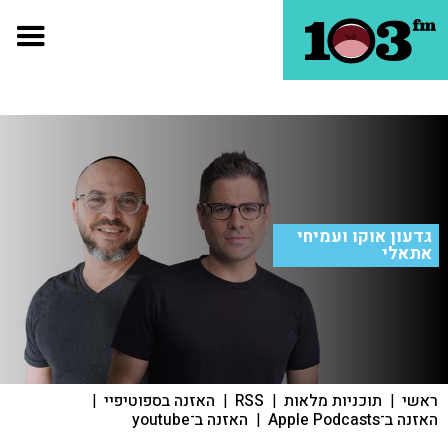
גדעון אוקו ועמיחי
אתאלי
ראשי
|
תוכניות מלאות
|
RSS
|
האזנה בספוטיפיי
|
האזנה ב־Apple Podcasts
|
האזנה ב־youtube