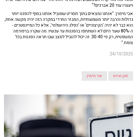
ויעצרו עוד 20 אברכים?"
אבי מימרן: "אנחנו נמצאים בתוך תסריט שמוביל אותנו בסוף להפגנו יותר
גדולות והרבה יותר משמעותיות, המגזר החרדי במקרה הזה יהיה מקשה אחת,
הוא כבר לא יהיה 'הקיצוניים' או 'הפלג הירושלמי', אלא כל המיינסטרים -
ה-80% שעד היום לא השתתפו בהפגנות עד עכשיו. מה שקרה ברפורמה
המשפטית, רק פי 30-40. זה יכול להוביל למצב שבו תראה הפגנות בכל
צומת."
24/10/2025
חוק הגיוס
אבי מימרן