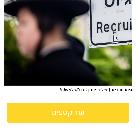
גיוס חרדים
| צילום: יונתן זינדל/פלאש90
עוד קטעים