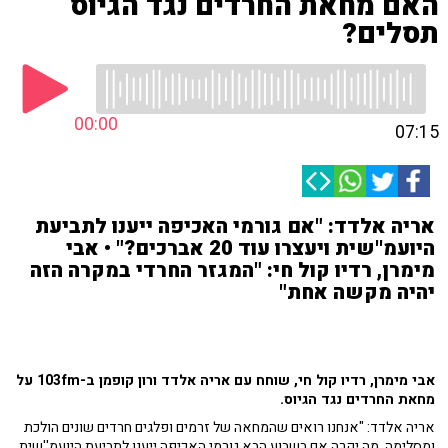
האם מחאת החרדים נגד הגיוס
תסלים?
00:00
07:15
אריה אלדד: "אם גורמי האכיפה ייענו לתביעת
היועמ''שית ויעצרו עוד 20 אברכים?" • אבי
מימרן, רדיו קול חי: "המגזר החרדי במקרה הזה
יהיה מקשה אחת"
אבי מימרן, רדיו קול חי, שוחח עם אריה אלדד ורון קופמן ב-103fm על
מחאת החרדים נגד הגיוס.
אריה אלדד: "אנחנו רואים שהמחאה של זרמים ופלגים חרדים שונים הולכת
ומסלימה. מה יקרה אם בשבוע הבא גורמי האכיפה ייענו לתביעת היועמ''שית