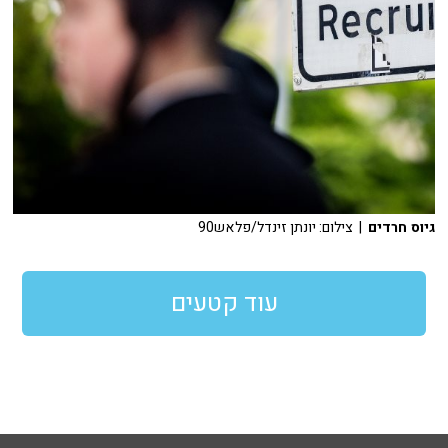
גיוס חרדים
| צילום: יונתן זינדל/פלאש90
עוד קטעים