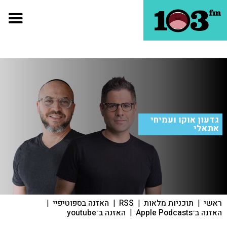
גדעון אוקו ועמיחי
אתאלי
ראשי
|
תוכניות מלאות
|
RSS
|
האזנה בספוטיפיי
|
האזנה ב־Apple Podcasts
|
האזנה ב־youtube