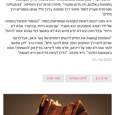
בתמונות באלבום, וזה חדש ומקורי", סיפרה פרופ' גרץ והוסיפה: "גם מבחינה
ספרותית מעניין לספר סיפור דרך תמונות. בדרך כלל אנחנו מספרים דרך
מילים".
היא נתנה דוגמה לאחת התמונות שמופיעות בספר. "המספר מסתכל בתמונה
של ילד ואמא מתחבקים. הוא מסביר: 'עם אמא הייתי, ובהיעדר אמא לא
הייתי'. ובכל זאת הוא לא יודע מדוע הוא לא מאושר כפי שהוא אמור להיות".
"התמונות קוטעות את החיים לרגעים דוממים של צער וכאב, אבל הרצף
שניתן להם דרך המתבונן הופך אותן לרגעי חיים", אמרה גרץ. "לכן אפשר
לומר שזה לא ספר על דיכאון, אלא ספר ליציאה מדיכאון, להשתחרר ממנו
באמצעות כתיבה". היא סיכמה: "הדרך לצאת מדיכאון היא לעשות".
31/10/2025
נורית גרץ
פינת הספרות
עופר ספיר