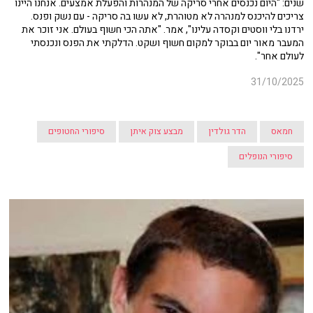
שנים: "היום נכנסים אחרי סריקה של המנהרות והפעלת אמצעים. אנחנו היינו
צריכים להיכנס למנהרה לא מטוהרת, לא עשו בה סריקה - עם נשק ופנס.
ירדנו בלי ווסטים וקסדה עלינו", אמר. "אתה הכי חשוף בעולם. אני זוכר את
המעבר מאור יום בבוקר למקום חשוף ושקט. הדלקתי את הפנס ונכנסתי
לעולם אחר".
31/10/2025
חמאס
הדר גולדין
מבצע צוק איתן
סיפורי החטופים
סיפורי הנופלים