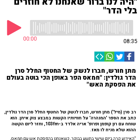
"היה לנו ברור שאנחנו לא חוזרים
בלי הדר"
00:00
08:35
מתן חורש, חברו לנשק של החטוף החלל סרן
הדר גולדין: "חמאס הפר באופן הכי בוטה בעולם
את הפסקת האש"
רב סרן (מיל') מתן חורש, חברו לנשק של החטוף החלל סרן הדר גולדין,
כתב את הספר 'המנהרה' על חוויותיו הקשות במבצע צוק איתן. הוא
שוחח עם רון קופמן ופרופ' אריה אלדד ב-103fm, וחזר ליום הקשה
ההוא שלא מניח לו מאז.
"האירוע קרה ביום שישי בתשע בבוקר, כשאנחנו בהפסקת אש עם חמאס,