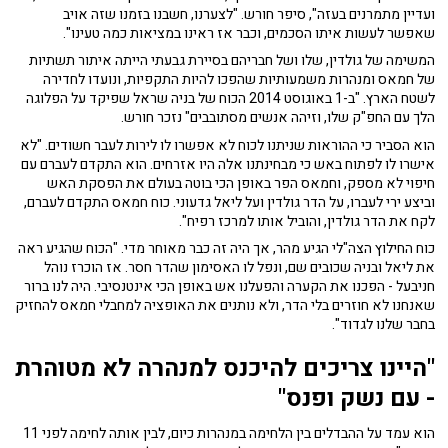
ועדיין מתמרנים בעזה", סיפר חורש. "לצערנו, חשבנו בזמנו שזה אויב
שאפשר לעשות איתו הסכמים, וכבר אז ראינו במציאות כמה טעינו".
המשימה של גולדין, שלו ושל חבריהם בסיירת גבעתי הייתה איתור תשתיות
של חמאס ומנהרות משמעותיות שהפכו להיות התקפיות, ונועדו לחדירה
לשטח הארץ. "ב-1 באוגוסט 2014 הכוח של בניה שראל שפיקד על הפלוגה
הלך עם החפ"ק שלו, וזיהה אנשים מסתובבים" נזכר חורש.
הוא הסביר כי ההוראות שניתנו לכוח לא אפשרו לו לירות לעבר חשודים. "לא
אישרו לו לפתוח באש כי מבחינתנו אלה היו אזרחים. הוא התקדם לעברם עם
חיפוי לא מספק, וחמאס הפר באופן הכי בוטה בעולם את הפסקת האש
וביצע ירי לעברו, על הדר גולדין ועל ליאל גדעוני. כוח חמאס התקדם לעברם,
לקח את הדר גולדין, והוביל אותו למרכז רפיח".
כוח החילוץ הצה"לי הגיע מהר, אך היה זה כבר מאוחר מדי. "הכוח שהגיע ראה
את ליאל ובניה שכובים שם, ונפל לו האסימון שהדר חסר. אז הוכרז נוהל
חניבעל - הפכנו את הקערה והפעלנו אש באופן הכי אינטנסיבי. היה לנו ברור
שאנחנו לא חוזרים בלי הדר, ולא נותנים את האופציה למחבלי חמאס להחזיק
בחבר שלנו לגדוד".
"היינו צריכים להיכנס למנהרה לא מטוהרת
- עם נשק ופנס"
הוא עמד על ההבדלים בין הלחימה במנהרות כיום, לבין אותה לחימה לפני 11