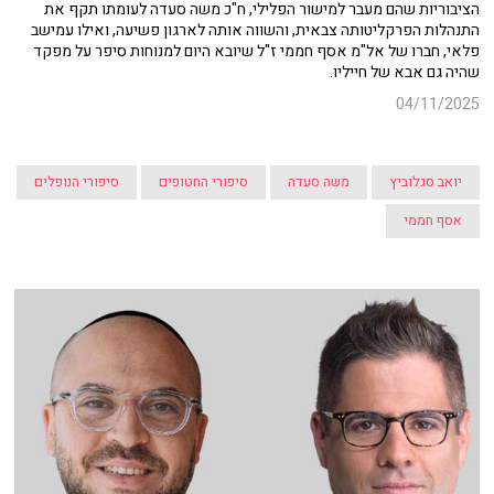
הציבוריות שהם מעבר למישור הפלילי, ח"כ משה סעדה לעומתו תקף את
התנהלות הפרקליטותה צבאית, והשווה אותה לארגון פשיעה, ואילו עמישב
פלאי, חברו של אל"מ אסף חממי ז"ל שיובא היום למנוחות סיפר על מפקד
שהיה גם אבא של חייליו.
04/11/2025
יואב סגלוביץ
משה סעדה
סיפורי החטופים
סיפורי הנופלים
אסף חממי