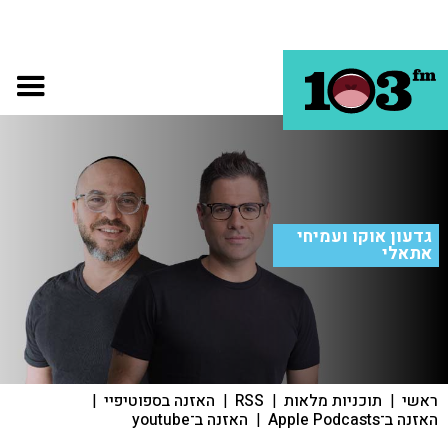
גדעון אוקו ועמיחי
אתאלי
ראשי
|
תוכניות מלאות
|
RSS
|
האזנה בספוטיפיי
|
האזנה ב־Apple Podcasts
|
האזנה ב־youtube