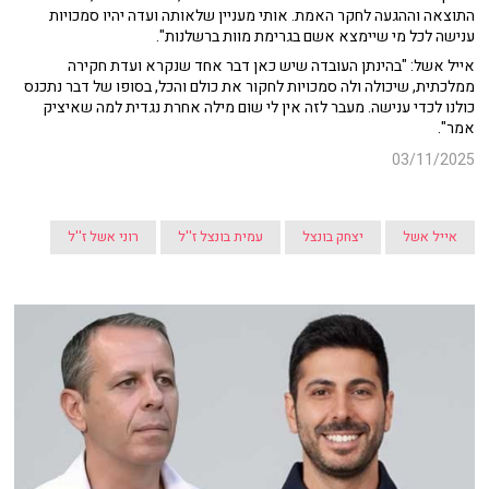
התוצאה וההגעה לחקר האמת. אותי מעניין שלאותה ועדה יהיו סמכויות
ענישה לכל מי שיימצא אשם בגרימת מוות ברשלנות".
אייל אשל: "בהינתן העובדה שיש כאן דבר אחד שנקרא ועדת חקירה
ממלכתית, שיכולה ולה סמכויות לחקור את כולם והכל, בסופו של דבר נתכנס
כולנו לכדי ענישה. מעבר לזה אין לי שום מילה אחרת נגדית למה שאיציק
אמר".
03/11/2025
אייל אשל
יצחק בונצל
עמית בונצל ז''ל
רוני אשל ז''ל