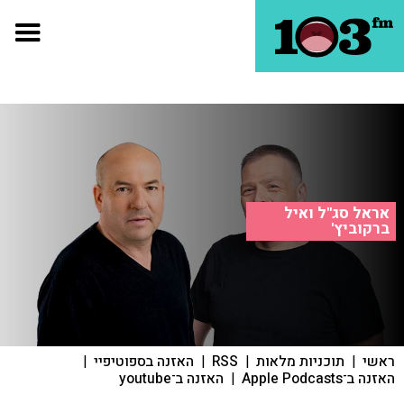
אראל סג"ל ואיל
ברקוביץ'
ראשי
|
תוכניות מלאות
|
RSS
|
האזנה בספוטיפיי
|
האזנה ב־Apple Podcasts
|
האזנה ב־youtube