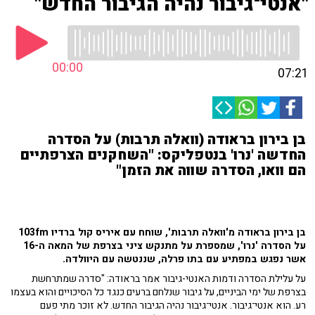
"אנטי־גיבור נהיה הגיבור החדש"
00:00
07:21
בן בירון בראודה (וואלה תרבות) על הסדרה
החדשה 'נרו' בנטפליקס: "השחקנים הצרפתיים
הם וואו, הסדרה שווה את הזמן"
בן בירון בראודה מ'וואלה תרבות', שוחח עם איריס קול ברדיו 103fm
על הסדרה 'נרו', שמספרת על מתנקש ציני בצרפת של המאה ה-16
אשר נפגש במפתיע עם בתו פרלה, שננטשה עם היוולדה.
על עלילת הסדרה ודמות האנטי-גיבור אמר בראודה: "סדרה שמתרחשת
בצרפת של ימי הביניים, על גיבור שנלחם ברעים כנגד כל הסיכויים והוא בעצמו
רע. הוא אנטי־גיבור. אנטי־גיבור נהיה הגיבור החדש. לא זוכר מתי פעם