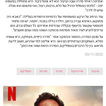
אחרונה ראיתי סדרה שבה הגיבור הוא לא אנטי־גיבור. היא מתחילה במשפט
יפה - 'הלכתי במסלול הרגיל של כלא, גניבות, רצח', ואז פתאום הוא מגלה
שיש לו ילדה".
עוד הרחיב על הרקע המשפחתי של הדמויות והיסודות בעלילה: "האבא היה
מתנקש, האימא עבדה ברחוב, הילדה גדלה במנזר, יתומה. יש פה סיפור
פנטסטי שקשור בכישוף ובקללה שרודפת אחריהם. כל העולם נגדם, והם
צריכים להגיע לעיר מאוד מסוימת מהסיבה השונה ממה שהם חושבים".
על סגנון הסדרה, ההומור וההפקה אמר: "סדרה כיפית, מצחיקה, היא עשויה
נפלא, השחקנים הצרפתיים הם וואו. היא אלימה למי שרגיש, חשוב לדעת
מראש. בין כל הדברים בנטפליקס, הסדרה הזאת שווה את הזמן".
03/11/2025
תרבות
איריס קול
סדרה
סדרות
נטפליקס