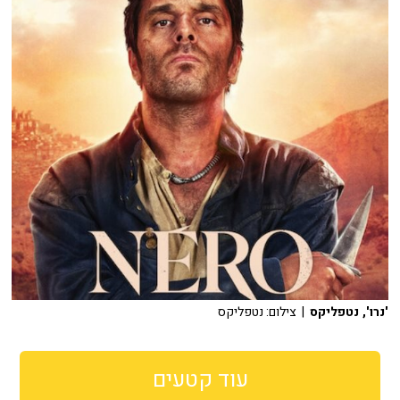
'נרו', נטפליקס
| צילום: נטפליקס
עוד קטעים