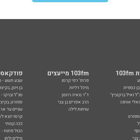
103
103fm מייעצים
פודקאסט
ע
פרופ' רפי קרסו
שבע תשע - 
ובן כספית
מיכל דליות
בן וינון, בקיצו
ל ואיל ברקוביץ'
ד"ר מאיה רוזמן
סג"ל וברקו -
ואלי אוחנה
הרב אפרים בן צבי
ספורט, בקיצו
שיחות לילה
שניים עד ארב
ספורט
קרסו יוצא לא
ל
ככה קמתי
סף
הכול פתוח - א
 צבי
מילים ולחן