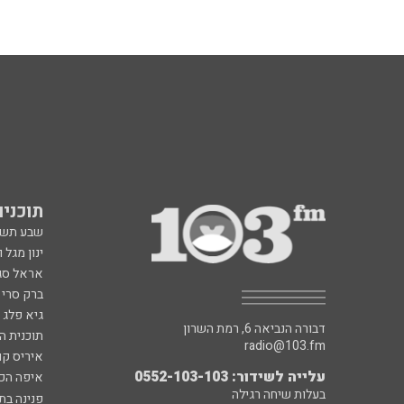
תוכניות fm
שבע תש
ינון מגל 
אראל סג"
ברק סרי 
גיא פלג
דבורה הנביאה 6, רמת השרון
תוכנית ה
radio@103.fm
איריס קו
עלייה לשידור: 0552-103-103
איפה הכ
בעלות שיחה רגילה
פנינה בת