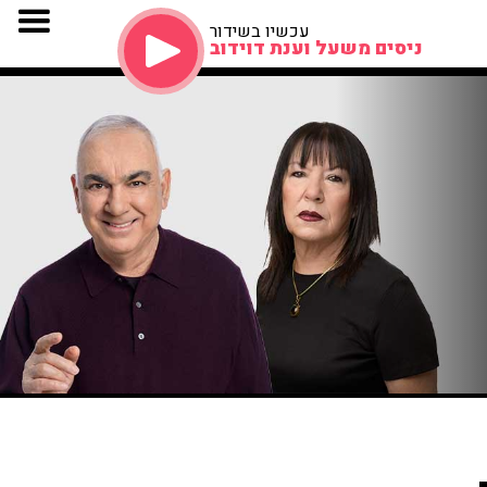
עכשיו בשידור
ניסים משעל וענת דוידוב