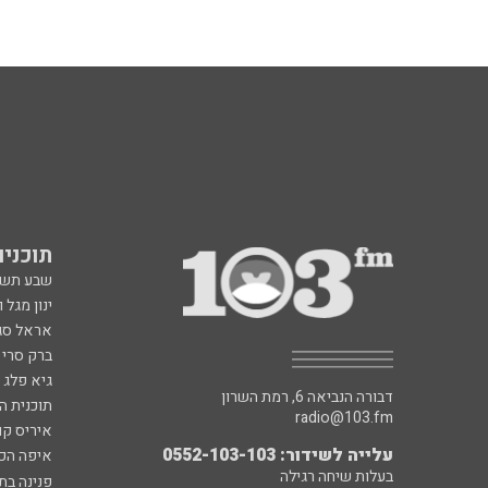
תוכניות fm
שבע תש
ינון מגל 
אראל סג"
ברק סרי 
גיא פלג
דבורה הנביאה 6, רמת השרון
תוכנית ה
radio@103.fm
איריס קו
עלייה לשידור: 0552-103-103
איפה הכ
בעלות שיחה רגילה
פנינה בת