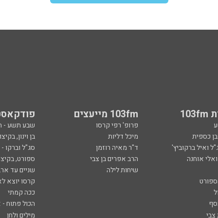
103
103fm מייעצים
פודקאסט
ע
פרופ' רפי קרסו
שבע תשע - 
ובן כספית
מיכל דליות
בן וינון, בקיצו
ל ואיל ברקוביץ'
ד"ר מאיה רוזמן
סג"ל וברקו -
ואלי אוחנה
הרב אפרים בן צבי
ספורט, בקיצו
שיחות לילה
שניים עד ארב
ספורט
קרסו יוצא לא
ל
ככה קמתי
סף
הכול פתוח - א
 צבי
מילים ולחן