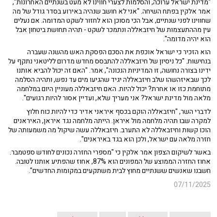
"מדינת ישראל ערוכה, והסלמות לצערי חווינו לא מעט בשנתיים האחרונות",
אמר אלקין בפתח השיחה. "אני לא חושב שנהיה באירוע בסדר גודל של מה
שחווינו לפני שנתיים, אבל הכי מסוכן הוא לחזור לשקט המדומה. אם נעלים
עין מההתעצמות של חיזבאללה ונתמכר לשקט - תהיה תחושת ביטחון אבל
הוא יהיה מדומה".
הוא הזכיר כי ישראל אוכפת את הסכם הפסקת האש מהשנה שעברה
בנחישות. "כל ניסיון של חיזבאללה להתבסס מחדש מדרום לליטאני נתקף על
ידינו בצורה נחושה, זו המדיניות הנכונה", אמר. "האם זה יכול להביא אותנו
לכך שבאיזהשהו שלב חיזבאללה יגיד שהגיעו מים עד נפש, ותהיה הסלמה
מתוחמת כזו או אחרת? יכול להיות. האם חיזבאללה מעוניין היום במלחמה
מלאה מול מדינת ישראל? אני מעריך שלא, ועדיין אסור להיות רגועים".
לדברי השר, "חיזבאללה הוקם בכסף איראני אדיר כדי להיות כוח חלוץ
למקרה שבו תהיה מלחמה מול איראן. הייתה מלחמה נגד איראן, האיראנים
הוכו קשות וחיזבאללה לא התערב. חיזבאללה עשה שיקול מה משמעותה של
חזרה מלאה עם ישראל, ולכן הוא בגד באיראנים".
באשר לשיקום הצפון אמר אלקין כי "מספרי החזרה נכונים לחודש ספטמבר.
אחוז החזרה הממוצע של המפונים הוא 87%, אחוז שהפתיע אותנו לטובה.
חשבנו שאנשים ששנתיים מחוץ לבית משתקעים במקומות החדשים".
07/11/2025