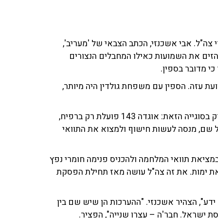
ה"ל. אבי אשכנזי, הכתב הצבאי של 'מעריב',
 על כך עם פרופ' אריה אלדד ורון קופמן ב-103fm, והזים את השמועות כאילו המחבלים הנצורים
כי מדובר בספין.
ועת עזה. הספין עם משפחת גולדין היה מיותר,
הוא פירט: "בעזה פועלות שלוש אוגדות שמתעסקות אך ורק בסוגייה הזאת: אוגדה 143 פועלת רק ברפיח,
ל עד 70 מטרים. צה"ל פועל שם, מנסה לעשות חישוף ולמצוא את התוואי
מציאת תוואי המלחמה ולהכניס פנימה חומרי נפץ
את ימות. את זה צה"ל עושה מאז תחילת הפסקת
דע", הצהיר אשכנזי. "ההערכות הן שיש שם בין