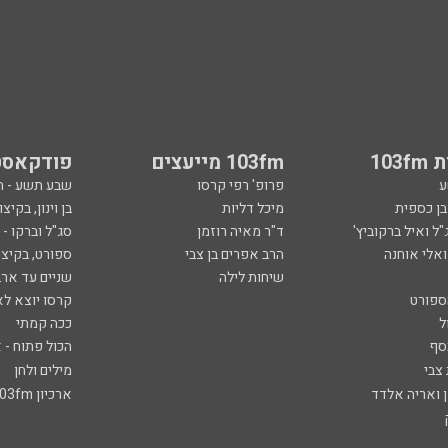
103
103fm מייעצים
פודקאסט
ע
פרופ' רפי קרסו
שבע תשע - 
ובן כספית
מיכל דליות
בן וינון, בקיצו
ל ואיל ברקוביץ'
ד"ר מאיה רוזמן
סג"ל וברקו -
ואלי אוחנה
הרב אפרים בן צבי
ספורט, בקיצו
שיחות לילה
שניים עד ארב
ספורט
קרסו יוצא לא
ל
ככה קמתי
סף
הכול פתוח - א
 צבי
מילים ולחן
ן ואריה אלדד
ארכיון 103fm