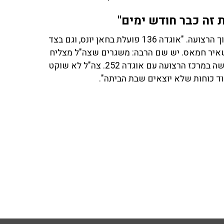
 זה כבר חודש ימים"
הוא סיפר, עד כמה שמותר, מה עושים הכוחות האחרים בתוך הרצועה. "אוגדה 136 פועלת בחאן יונס, וגם בצד
איר חמאס. יש שם הרבה: משגרים שצה"ל מצליח
למצוא ומנהרות אסטרטגיות עם מפעלי ייצור. אותו דבר נעשה במרכז הרצועה עם אוגדה 252. צה"ל לא שוקט
וד כוחות שלא יוצאים שבת הביתה".