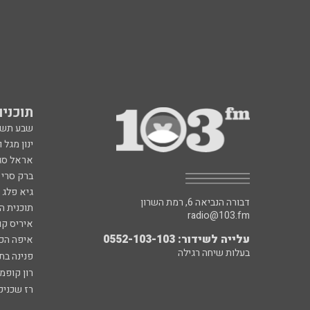
תוכניות fm
שבע תש
ינון מגל 
אראל סג"
ברק סרי 
גיא פלג
דבורה הנביאה 6, רמת השרון
תוכנית ה
radio@103.fm
איריס קו
עלייה לשידור: 0552-103-103
איפה הכ
בעלות שיחה רגילה
פנינה בת
רון קופמ
רז שכניק