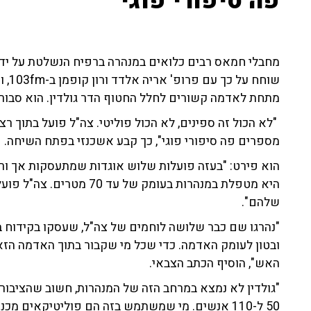
פה סיפורי פוגי"
מחבלי חמאס רבים כלואים במנהרה ברפיח הנשלטת על ידי צ
שוחח
מתחת לאדמה קשורים לחלל החטוף הדר גולדין. הוא סבור 
"לא הכול זה ספינים, לא הכול פוליטי. צה"ל פועל בתוך רצ
מספרים פה סיפורי פוגי", כך קבע אשכנזי בפתח השיחה.
היא מטפלת במנהרות בעומק ש
שלהם".
"נהרגו שם כבר שלושה לוחמים של צה"ל, שעסקו בקידוח ב
ובטון לעומק האדמה. כדי שכל מי שקבור בתוך האדמה הז
האש", הוסיף הכתב הצבאי.
"גולדין לא נמצא במרחב הזה של המנהרות, חשוב שהציבור י
50 ל-110 אנשים. מי שמשתמש בזה הם פוליטיקאים מכנסת ישראל. חבר'ה – עצרו שנייה", הפציר.