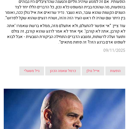
הופעותיו. אם זה למנוע שיהיה ווליום והטענה שהדציבלים היו גבוהים
בהופעות, מה שהוכח בבית המשפט כלא נכון, כל הדברים הללו יחד לצד
השנים הקשות שהוא עובר, הוא נשבר. נדיר שרואים את איל גולן ככה, ואומר
בין היתר שם שהיה לו ראש העיר הזה והזה, ושהיו רגעים שהוא שקל לפרוש".
עוד ציין: "אי אפשר להתעלם, ולא אתעלם מזה, ממלא ברשת שאמרו 'אתה
לא קורבן, אתה לא קורבן'. אף אחד לא אמר לרגע שהוא קורבן, זה צולם
ותועד ועלה לרשתות, ומטבע הדברים התחילה הביקורת הטבעית - אבל לבוא
לשפוט אדם ברגע הזה? זה פחות מתאים".
09/11/2025
הופעות
אייל גולן
כרמל שאמה הכהן
גיל משעלי