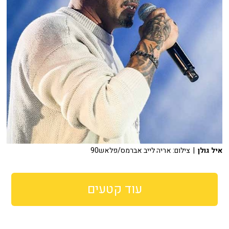
איל גולן
| צילום: אריה לייב אברמס/פלאש90
עוד קטעים