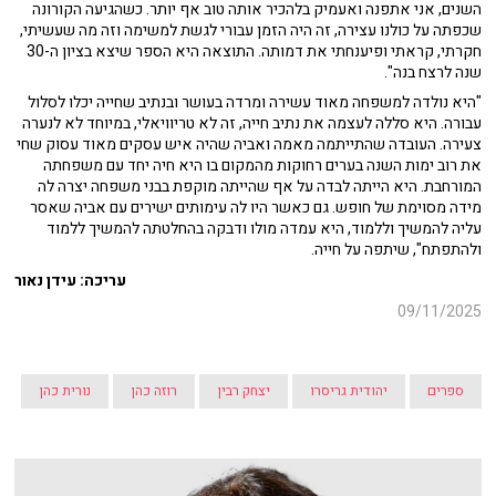
השנים, אני אתפנה ואעמיק בלהכיר אותה טוב אף יותר. כשהגיעה הקורונה
שכפתה על כולנו עצירה, זה היה הזמן עבורי לגשת למשימה וזה מה שעשיתי,
חקרתי, קראתי ופיענחתי את דמותה. התוצאה היא הספר שיצא בציון ה-30
שנה לרצח בנה".
"היא נולדה למשפחה מאוד עשירה ומרדה בעושר ובנתיב שחייה יכלו לסלול
עבורה. היא סללה לעצמה את נתיב חייה, זה לא טריוויאלי, במיוחד לא לנערה
צעירה. העובדה שהתייתמה מאמה ואביה שהיה איש עסקים מאוד עסוק שחי
את רוב ימות השנה בערים רחוקות מהמקום בו היא חיה יחד עם משפחתה
המורחבת. היא הייתה לבדה על אף שהייתה מוקפת בבני משפחה יצרה לה
מידה מסוימת של חופש. גם כאשר היו לה עימותים ישירים עם אביה שאסר
עליה להמשיך וללמוד, היא עמדה מולו ודבקה בהחלטתה להמשיך ללמוד
ולהתפתח", שיתפה על חייה.
עריכה: עידן נאור
09/11/2025
ספרים
יהודית גריסרו
יצחק רבין
רוזה כהן
נורית כהן