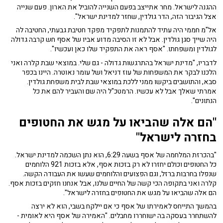
ההגנה לישראל. מחר אתייצב בפעם השנייה להוביל את הארון. פעם שנייה
אצל הגיבור הזה, הדר גולדין, שחזר למדינת ישראל".
אל"מ חממי היה עתיד להתמנות לתפקיד מפקד חטיבת גבעתי, החטיבה לה
היה שייך סגן גולדין. אבל לא זו הסיבה מדוע אביו של אסף חש קרבה גדולה
לגולדין ומשפחתו. "אסף ראה את התפקיד שלו כאן ועכשיו".
לדבריו, "מדינת ישראל בהתרגשות גדולה - גם שלי. במוצאי שבת קלרה ואני
הלכנו לבקר את המשפחות של עוז דניאל ושל עומר נאוטרה. היינו בכפר
סבא, והתושבים ביקשו ממני ללכת במוצאי שבת לבית משפחת גולדין.
אמרתי שאלך אבל לא עכשיו. הרמטכ"ל היה שם והעביר להם את כל
הנתונים".
"
הם אלה שהביאו על מגש את החטופים
בחזרה לישראל"
"בהכרזת המלחמה של אסף בשעה 6:29, הוא נתן השכמה למדינת ישראל.
כל החטופים וכולם יחזרו לא רק בזכות אסף, אלא בזכות 921 הלוחמים
שנפלו בחרבות ברזל, וגם הפצועים והלוחמים שעשו את העבודה הקשה.
קלרה ואני בתקופה הכי קשה של החיים שלנו, אבל אנחנו חזקים בזכות אסף.
הם אלה שהביאו על מגש את החטופים בחזרה לישראל".
בהמשך התייחס לאמירתו של אסף כי אם יילקח בשבי, הוא לא ירצה
להשתחרר בעסקה בה ישוחררו מחבלים. "האמירה של אסף היא לאומית -