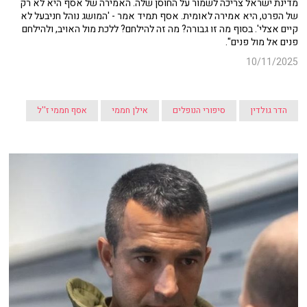
מדינת ישראל צריכה לשמור על החוסן שלה. האמירה של אסף היא לא רק
של הפרט, היא אמירה לאומית. אסף תמיד אמר - 'המושג נוהל חניבעל לא
קיים אצלי'. בסוף מה זו גבורה? מה זה להילחם? ללכת מול האויב, ולהילחם
פנים אל מול פנים".
10/11/2025
הדר גולדין
סיפורי הנופלים
אילן חממי
אסף חממי ז''ל