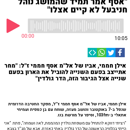
"אסף אמר תמיד שהמושג נוהל
חניבעל לא קיים אצלו"
00:00
10:05
אילן חממי, אביו של אל''מ אסף חממי ז''ל: "מחר
אתייצב בפעם השנייה להוביל את הארון בפעם
שנייה אצל הגיבור הזה, הדר גולדין"
אילן חממי, אביו של אל''מ אסף חממי ז''ל, מפקד החטיבה הדרומית
שנפל ב-7 באוקטובר והושב מעזה, שוחח עם בן כספית ועמיחי
אתאלי ב-103fm, וסיפר על מורשת בנו.
"רציתי דווקא להתחיל עם משפחת גולדין המהממת, לאה ושמחה", פתח. "אני
הייתי בהלוויה הראשונה של הדר גולדין. באתי כאזרח, אבא של מג''ד בצבא