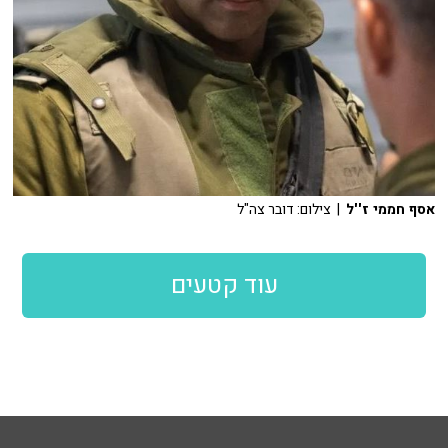
אסף חממי ז''ל
| צילום: דובר צה"ל
עוד קטעים