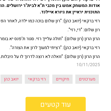
אודות המשחק אמש בין מכבי ת"א לבית"ר ירושלים. הו
התוכנית יראיין את גיורא איילנד.
רזי ברקאי (יואב כהן): "רון שלום בוכה כמו ילדה, לאחר הפסד 6-2. וגם ננסה לשוחח עם הצד המנ
רון שלום: "די, רזי".
הרון הרון (רון שלום): "חולה עלייך רזי. סגור ת'פנס יא בומר
רזי ברקאי
(יואב כהן)
: "רציתי למעוך לרון את הצורה".
הרון הרון (רון שלום): "וואלה לא רוצה לדרוך לו על היבלות
10/11/2025
מערכונים
חיקויים
רזי ברקאי
יואב כהן
עוד קטעים