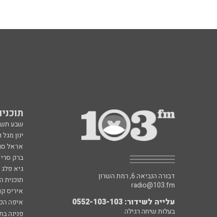
תוכניות fm
שבע תש
ינון מגל 
אראל סג"
ברק סרי 
גיא פלג
דבורה הנביאה 6, רמת השרון
תוכנית ה
radio@103.fm
איריס קו
עלייה לשידור: 0552-103-103
איפה הכ
בעלות שיחה רגילה
פנינה בת