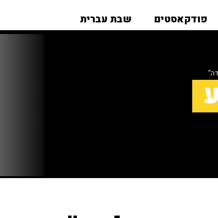
פודקאסטים
שבת עברית
דה"
ע