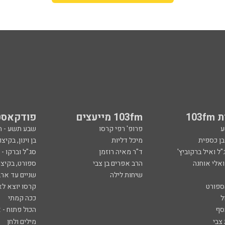
103
103fm מייעצים
פודקאסט
ע
פרופ' רפי קרסו
שבע תשע - 
ובן כספית
מיכל דליות
בן וינון, בקיצו
ל ואיל ברקוביץ'
ד"ר מאיה רוזמן
סג"ל וברקו -
ואלי אוחנה
הרב אפרים בן צבי
ספורט, בקיצו
שיחות לילה
שניים עד ארב
ספורט
קרסו יוצא לא
ל
ככה קמתי
סף
הכול פתוח - א
 צבי
מילים ולחן