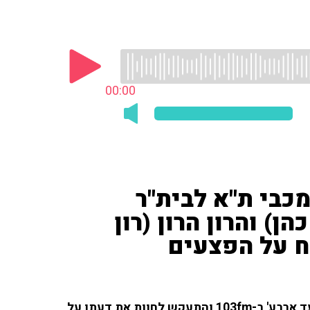
00:00
כבי ת"א לבית"ר
ן) והרון הרון (רון
ח על הפצעים
רזי ברקאי (יואב כהן) התפרץ לשידור התוכנית 'שניים עד ארבע' ב-103fm והתעקש לחוות את דעתו על