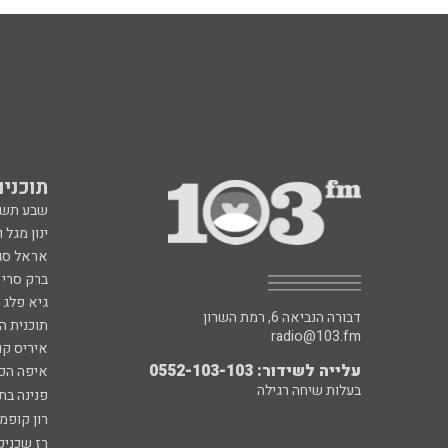
תוכניות fm
שבע תש
ינון מגל 
אראל סג"
ברק סרי 
גיא פלג
דבורה הנביאה 6, רמת השרון
תוכנית ה
radio@103.fm
איריס קו
עלייה לשידור: 0552-103-103
איפה הכ
בעלות שיחה רגילה
פנינה בת
רון קופמ
רז שכניק