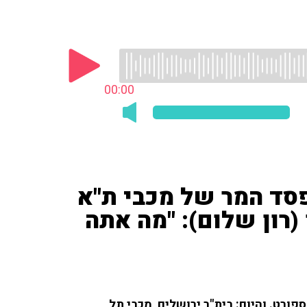
00:00
פסד המר של מכבי ת"א
 (רון שלום): "מה אתה
ארבע' ב-103fm דן בכותרות הספורט. והיום: בית"ר ירושלים, מכבי תל