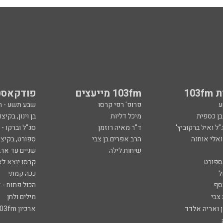
103
103fm מייעצים
פודקאסט
ע
פרופ' רפי קרסו
שבע תשע - 
ובן כספית
מיכל דליות
בן וינון, בקיצו
ל ואיל ברקוביץ'
ד"ר מאיה רוזמן
סג"ל וברקו -
ואלי אוחנה
הרב אפרים בן צבי
ספורט, בקיצו
שיחות לילה
שניים עד ארב
ספורט
קרסו יוצא לא
ל
ככה קמתי
סף
הכול פתוח - א
 צבי
מילים ולחן
ן ואריה אלדד
ארכיון 103fm